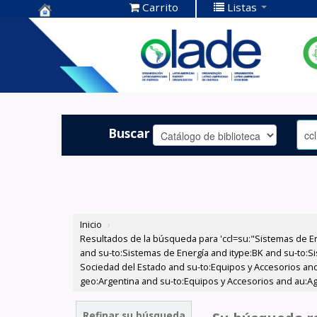
Carrito
Listas
Centro de
Documentación
OLADE -
Buscar
Inicio
›
Resultados de la búsqueda para 'ccl=su:"Sistemas de E
and su-to:Sistemas de Energía and itype:BK and su-to:Si
Sociedad del Estado and su-to:Equipos y Accesorios and
geo:Argentina and su-to:Equipos y Accesorios and au:Agu
Refinar su búsqueda