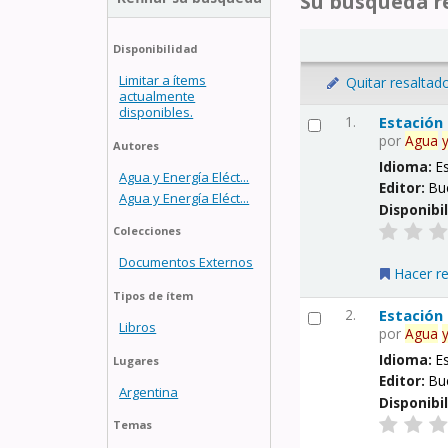
Su búsqueda re
Disponibilidad
Limitar a ítems
Quitar resaltad
actualmente
disponibles.
1.
Estación
por
Agua
Autores
Idioma:
E
Agua y Energía Eléct...
Editor:
Bu
Agua y Energía Eléct...
Disponibi
Colecciones
Documentos Externos
Hacer r
Tipos de ítem
2.
Estación
Libros
por
Agua
Idioma:
E
Lugares
Editor:
Bu
Argentina
Disponibi
Temas