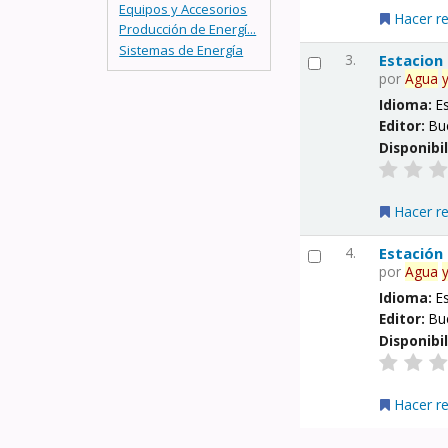
Equipos y Accesorios
Hacer r
Producción de Energí...
Sistemas de Energía
3.
Estacion
por
Agua
Idioma:
E
Editor:
Bu
Disponibi
Hacer r
4.
Estación
por
Agua
Idioma:
E
Editor:
Bu
Disponibi
Hacer r