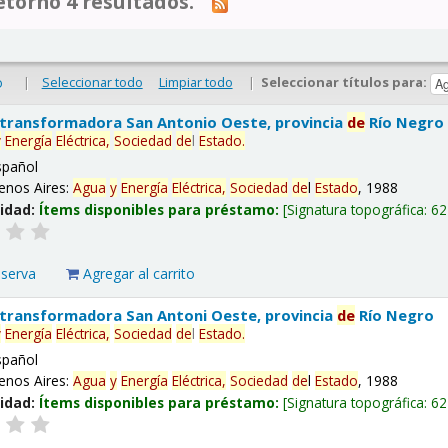
tornó 4 resultados.
|
Seleccionar todo
Limpiar todo
|
Seleccionar títulos para:
o
 transformadora San Antonio Oeste, provincia
de
Río Negro
y
Energía
Eléctrica,
Sociedad
de
l
Estado
.
spañol
enos Aires:
Agua
y
Energía
Eléctrica,
Sociedad
de
l
Estado
, 1988
lidad:
Ítems disponibles para préstamo:
Signatura topográfica:
62
eserva
Agregar al carrito
 transformadora San Antoni Oeste, provincia
de
Río Negro
y
Energía
Eléctrica,
Sociedad
de
l
Estado
.
spañol
enos Aires:
Agua
y
Energía
Eléctrica,
Sociedad
de
l
Estado
, 1988
lidad:
Ítems disponibles para préstamo:
Signatura topográfica:
62