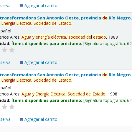
eserva
Agregar al carrito
 transformadora San Antonio Oeste, provincia
de
Río Negro
y
Energía
Eléctrica,
Sociedad
de
l
Estado
.
spañol
enos Aires:
Agua
y
energía
eléctrica,
sociedad
de
l
estado
, 1988
lidad:
Ítems disponibles para préstamo:
Signatura topográfica:
62
eserva
Agregar al carrito
 transformadora San Antonio Oeste, provincia
de
Río Negro
y
Energía
Eléctrica,
Sociedad
de
l
Estado
.
spañol
enos Aires:
Agua
y
Energía
Eléctrica,
Sociedad
de
l
Estado
, 1998
lidad:
Ítems disponibles para préstamo:
Signatura topográfica:
62
eserva
Agregar al carrito