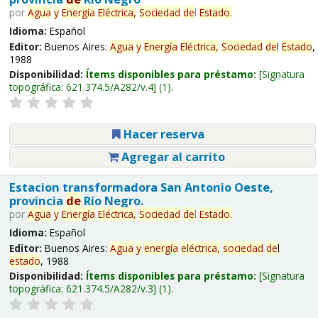
por
Agua
y
Energía
Eléctrica,
Sociedad
de
l
Estado
.
Idioma:
Español
Editor:
Buenos Aires:
Agua
y
Energía
Eléctrica,
Sociedad
de
l
Estado
,
1988
Disponibilidad:
Ítems disponibles para préstamo:
Signatura
topográfica:
621.374.5/A282/v.4
(1).
Hacer reserva
Agregar al carrito
Estacion transformadora San Antonio Oeste,
provincia
de
Río Negro.
por
Agua
y
Energía
Eléctrica,
Sociedad
de
l
Estado
.
Idioma:
Español
Editor:
Buenos Aires:
Agua
y
energía
eléctrica,
sociedad
de
l
estado
, 1988
Disponibilidad:
Ítems disponibles para préstamo:
Signatura
topográfica:
621.374.5/A282/v.3
(1).