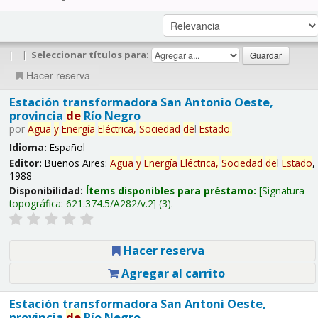
|
|
Seleccionar títulos para:
Hacer reserva
Estación transformadora San Antonio Oeste,
provincia
de
Río Negro
por
Agua
y
Energía
Eléctrica,
Sociedad
de
l
Estado
.
Idioma:
Español
Editor:
Buenos Aires:
Agua
y
Energía
Eléctrica,
Sociedad
de
l
Estado
,
1988
Disponibilidad:
Ítems disponibles para préstamo:
Signatura
topográfica:
621.374.5/A282/v.2
(3).
Hacer reserva
Agregar al carrito
Estación transformadora San Antoni Oeste,
provincia
de
Río Negro