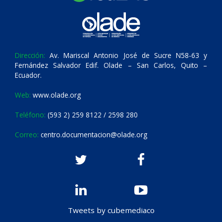
Dirección:
Av. Mariscal Antonio José de Sucre N58-63 y
Fernández Salvador Edif. Olade – San Carlos, Quito –
Ecuador.
Web:
www.olade.org
Teléfono:
(593 2) 259 8122 / 2598 280
Correo:
centro.documentacion@olade.org
Tweets by cubemediaco