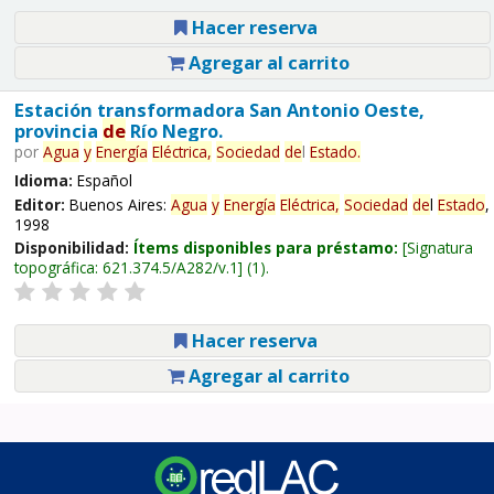
Hacer reserva
Agregar al carrito
Estación transformadora San Antonio Oeste,
provincia
de
Río Negro.
por
Agua
y
Energía
Eléctrica,
Sociedad
de
l
Estado
.
Idioma:
Español
Editor:
Buenos Aires:
Agua
y
Energía
Eléctrica,
Sociedad
de
l
Estado
,
1998
Disponibilidad:
Ítems disponibles para préstamo:
Signatura
topográfica:
621.374.5/A282/v.1
(1).
Hacer reserva
Agregar al carrito