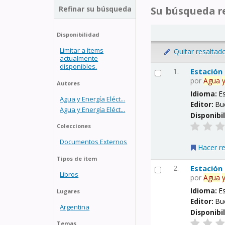
Refinar su búsqueda
Su búsqueda re
Disponibilidad
Limitar a ítems
Quitar resaltad
actualmente
disponibles.
1.
Estación
por
Agua
Autores
Idioma:
E
Agua y Energía Eléct...
Editor:
Bu
Agua y Energía Eléct...
Disponibi
Colecciones
Documentos Externos
Hacer r
Tipos de ítem
2.
Estación
Libros
por
Agua
Idioma:
E
Lugares
Editor:
Bu
Argentina
Disponibi
Temas