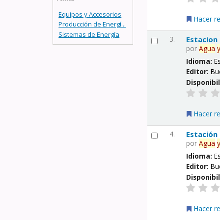
Equipos y Accesorios
Hacer r
Producción de Energí...
Sistemas de Energía
3.
Estacion
por
Agua
Idioma:
E
Editor:
Bu
Disponibi
Hacer r
4.
Estación
por
Agua
Idioma:
E
Editor:
Bu
Disponibi
Hacer r