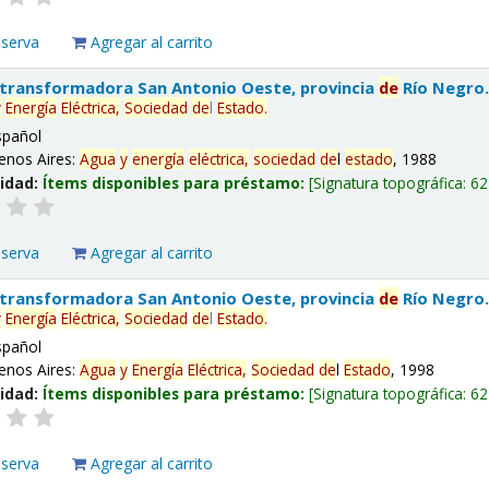
eserva
Agregar al carrito
 transformadora San Antonio Oeste, provincia
de
Río Negro
y
Energía
Eléctrica,
Sociedad
de
l
Estado
.
spañol
enos Aires:
Agua
y
energía
eléctrica,
sociedad
de
l
estado
, 1988
lidad:
Ítems disponibles para préstamo:
Signatura topográfica:
62
eserva
Agregar al carrito
 transformadora San Antonio Oeste, provincia
de
Río Negro
y
Energía
Eléctrica,
Sociedad
de
l
Estado
.
spañol
enos Aires:
Agua
y
Energía
Eléctrica,
Sociedad
de
l
Estado
, 1998
lidad:
Ítems disponibles para préstamo:
Signatura topográfica:
62
eserva
Agregar al carrito