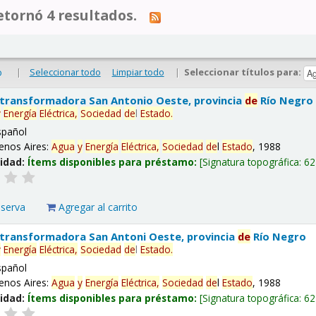
tornó 4 resultados.
|
Seleccionar todo
Limpiar todo
|
Seleccionar títulos para:
o
 transformadora San Antonio Oeste, provincia
de
Río Negro
y
Energía
Eléctrica,
Sociedad
de
l
Estado
.
spañol
enos Aires:
Agua
y
Energía
Eléctrica,
Sociedad
de
l
Estado
, 1988
lidad:
Ítems disponibles para préstamo:
Signatura topográfica:
62
eserva
Agregar al carrito
 transformadora San Antoni Oeste, provincia
de
Río Negro
y
Energía
Eléctrica,
Sociedad
de
l
Estado
.
spañol
enos Aires:
Agua
y
Energía
Eléctrica,
Sociedad
de
l
Estado
, 1988
lidad:
Ítems disponibles para préstamo:
Signatura topográfica:
62