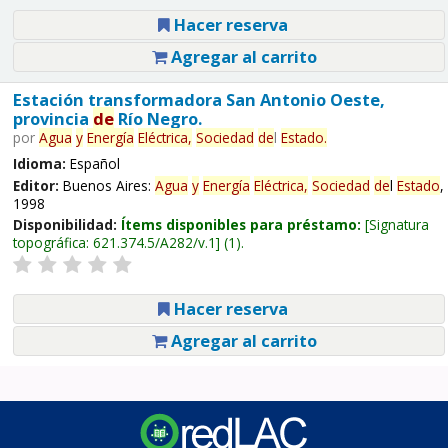
Hacer reserva
Agregar al carrito
Estación transformadora San Antonio Oeste,
provincia
de
Río Negro.
por
Agua
y
Energía
Eléctrica,
Sociedad
de
l
Estado
.
Idioma:
Español
Editor:
Buenos Aires:
Agua
y
Energía
Eléctrica,
Sociedad
de
l
Estado
,
1998
Disponibilidad:
Ítems disponibles para préstamo:
Signatura
topográfica:
621.374.5/A282/v.1
(1).
Hacer reserva
Agregar al carrito