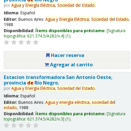
por
Agua
y
Energía
Eléctrica,
Sociedad
de
l
Estado
.
Idioma:
Español
Editor:
Buenos Aires:
Agua
y
Energía
Eléctrica,
Sociedad
de
l
Estado
,
1988
Disponibilidad:
Ítems disponibles para préstamo:
Signatura
topográfica:
621.374.5/A282/v.4
(1).
Hacer reserva
Agregar al carrito
Estacion transformadora San Antonio Oeste,
provincia
de
Río Negro.
por
Agua
y
Energía
Eléctrica,
Sociedad
de
l
Estado
.
Idioma:
Español
Editor:
Buenos Aires:
Agua
y
energía
eléctrica,
sociedad
de
l
estado
, 1988
Disponibilidad:
Ítems disponibles para préstamo:
Signatura
topográfica:
621.374.5/A282/v.3
(1).