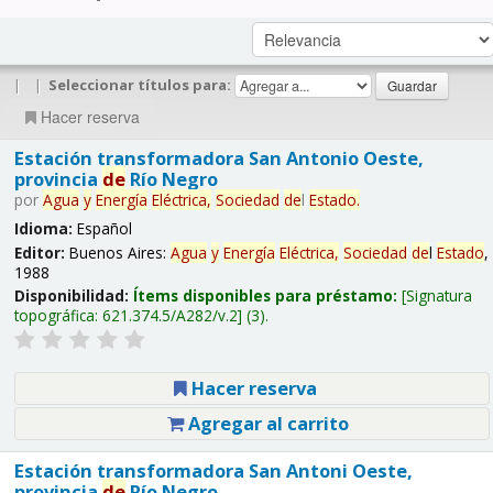
|
|
Seleccionar títulos para:
Hacer reserva
Estación transformadora San Antonio Oeste,
provincia
de
Río Negro
por
Agua
y
Energía
Eléctrica,
Sociedad
de
l
Estado
.
Idioma:
Español
Editor:
Buenos Aires:
Agua
y
Energía
Eléctrica,
Sociedad
de
l
Estado
,
1988
Disponibilidad:
Ítems disponibles para préstamo:
Signatura
topográfica:
621.374.5/A282/v.2
(3).
Hacer reserva
Agregar al carrito
Estación transformadora San Antoni Oeste,
provincia
de
Río Negro