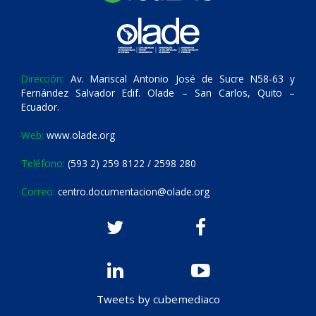
Dirección:
Av. Mariscal Antonio José de Sucre N58-63 y
Fernández Salvador Edif. Olade – San Carlos, Quito –
Ecuador.
Web:
www.olade.org
Teléfono:
(593 2) 259 8122 / 2598 280
Correo:
centro.documentacion@olade.org
Tweets by cubemediaco