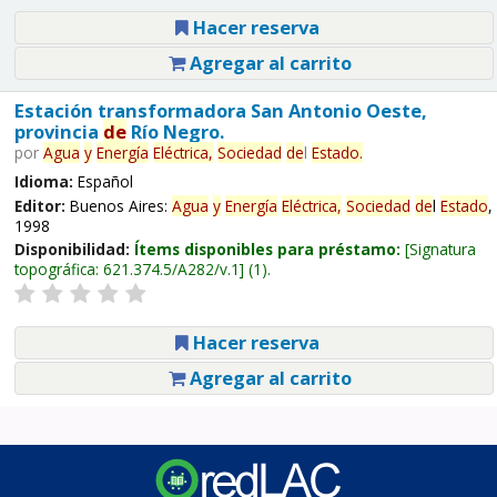
Hacer reserva
Agregar al carrito
Estación transformadora San Antonio Oeste,
provincia
de
Río Negro.
por
Agua
y
Energía
Eléctrica,
Sociedad
de
l
Estado
.
Idioma:
Español
Editor:
Buenos Aires:
Agua
y
Energía
Eléctrica,
Sociedad
de
l
Estado
,
1998
Disponibilidad:
Ítems disponibles para préstamo:
Signatura
topográfica:
621.374.5/A282/v.1
(1).
Hacer reserva
Agregar al carrito