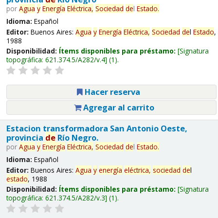
por
Agua
y
Energía
Eléctrica,
Sociedad
de
l
Estado
.
Idioma:
Español
Editor:
Buenos Aires:
Agua
y
Energía
Eléctrica,
Sociedad
de
l
Estado
,
1988
Disponibilidad:
Ítems disponibles para préstamo:
Signatura
topográfica:
621.374.5/A282/v.4
(1).
Hacer reserva
Agregar al carrito
Estacion transformadora San Antonio Oeste,
provincia
de
Río Negro.
por
Agua
y
Energía
Eléctrica,
Sociedad
de
l
Estado
.
Idioma:
Español
Editor:
Buenos Aires:
Agua
y
energía
eléctrica,
sociedad
de
l
estado
, 1988
Disponibilidad:
Ítems disponibles para préstamo:
Signatura
topográfica:
621.374.5/A282/v.3
(1).