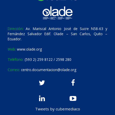
Dirección:
Av. Mariscal Antonio José de Sucre N58-63 y
Fernández Salvador Edif. Olade – San Carlos, Quito –
Ecuador.
Web:
www.olade.org
Teléfono:
(593 2) 259 8122 / 2598 280
Correo:
centro.documentacion@olade.org
Tweets by cubemediaco