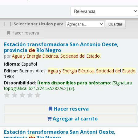
|
|
Seleccionar títulos para:
Hacer reserva
Estación transformadora San Antonio Oeste,
provincia
de
Río Negro
por
Agua
y
Energía
Eléctrica,
Sociedad
de
l
Estado
.
Idioma:
Español
Editor:
Buenos Aires:
Agua
y
Energía
Eléctrica,
Sociedad
de
l
Estado
,
1988
Disponibilidad:
Ítems disponibles para préstamo:
Signatura
topográfica:
621.374.5/A282/v.2
(3).
Hacer reserva
Agregar al carrito
Estación transformadora San Antoni Oeste,
provincia
de
Río Negro