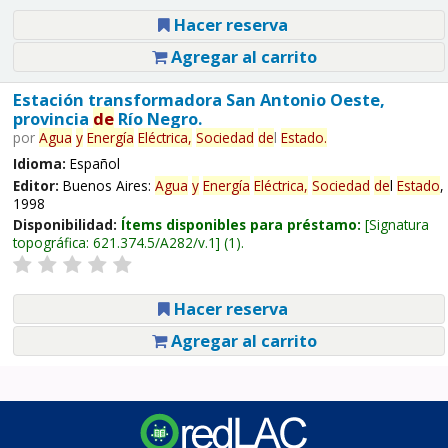
Hacer reserva
Agregar al carrito
Estación transformadora San Antonio Oeste,
provincia
de
Río Negro.
por
Agua
y
Energía
Eléctrica,
Sociedad
de
l
Estado
.
Idioma:
Español
Editor:
Buenos Aires:
Agua
y
Energía
Eléctrica,
Sociedad
de
l
Estado
,
1998
Disponibilidad:
Ítems disponibles para préstamo:
Signatura
topográfica:
621.374.5/A282/v.1
(1).
Hacer reserva
Agregar al carrito