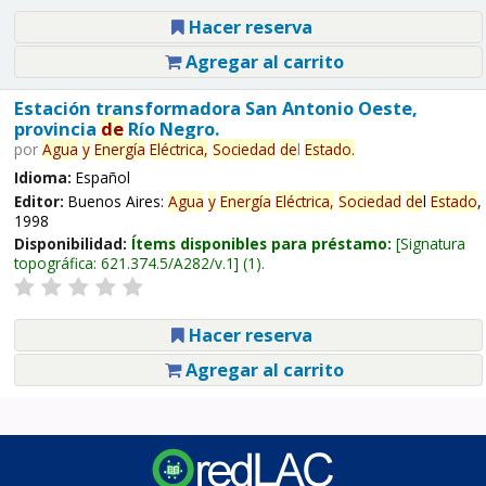
Hacer reserva
Agregar al carrito
Estación transformadora San Antonio Oeste,
provincia
de
Río Negro.
por
Agua
y
Energía
Eléctrica,
Sociedad
de
l
Estado
.
Idioma:
Español
Editor:
Buenos Aires:
Agua
y
Energía
Eléctrica,
Sociedad
de
l
Estado
,
1998
Disponibilidad:
Ítems disponibles para préstamo:
Signatura
topográfica:
621.374.5/A282/v.1
(1).
Hacer reserva
Agregar al carrito