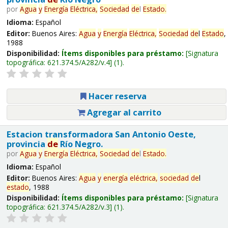
por
Agua
y
Energía
Eléctrica,
Sociedad
de
l
Estado
.
Idioma:
Español
Editor:
Buenos Aires:
Agua
y
Energía
Eléctrica,
Sociedad
de
l
Estado
,
1988
Disponibilidad:
Ítems disponibles para préstamo:
Signatura
topográfica:
621.374.5/A282/v.4
(1).
Hacer reserva
Agregar al carrito
Estacion transformadora San Antonio Oeste,
provincia
de
Río Negro.
por
Agua
y
Energía
Eléctrica,
Sociedad
de
l
Estado
.
Idioma:
Español
Editor:
Buenos Aires:
Agua
y
energía
eléctrica,
sociedad
de
l
estado
, 1988
Disponibilidad:
Ítems disponibles para préstamo:
Signatura
topográfica:
621.374.5/A282/v.3
(1).