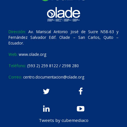
Dirección:
Av. Mariscal Antonio José de Sucre N58-63 y
Fernández Salvador Edif. Olade – San Carlos, Quito –
Ecuador.
Web:
www.olade.org
Teléfono:
(593 2) 259 8122 / 2598 280
Correo:
centro.documentacion@olade.org
Tweets by cubemediaco