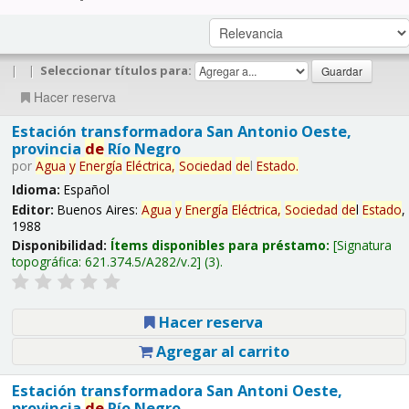
|
|
Seleccionar títulos para:
Hacer reserva
Estación transformadora San Antonio Oeste,
provincia
de
Río Negro
por
Agua
y
Energía
Eléctrica,
Sociedad
de
l
Estado
.
Idioma:
Español
Editor:
Buenos Aires:
Agua
y
Energía
Eléctrica,
Sociedad
de
l
Estado
,
1988
Disponibilidad:
Ítems disponibles para préstamo:
Signatura
topográfica:
621.374.5/A282/v.2
(3).
Hacer reserva
Agregar al carrito
Estación transformadora San Antoni Oeste,
provincia
de
Río Negro