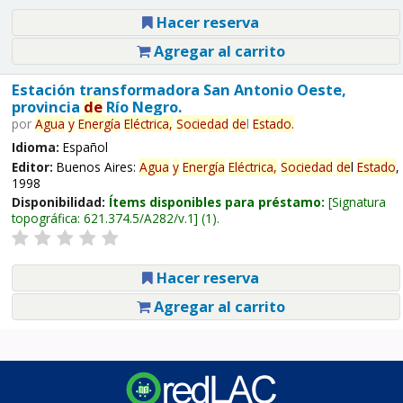
Hacer reserva
Agregar al carrito
Estación transformadora San Antonio Oeste,
provincia
de
Río Negro.
por
Agua
y
Energía
Eléctrica,
Sociedad
de
l
Estado
.
Idioma:
Español
Editor:
Buenos Aires:
Agua
y
Energía
Eléctrica,
Sociedad
de
l
Estado
,
1998
Disponibilidad:
Ítems disponibles para préstamo:
Signatura
topográfica:
621.374.5/A282/v.1
(1).
Hacer reserva
Agregar al carrito