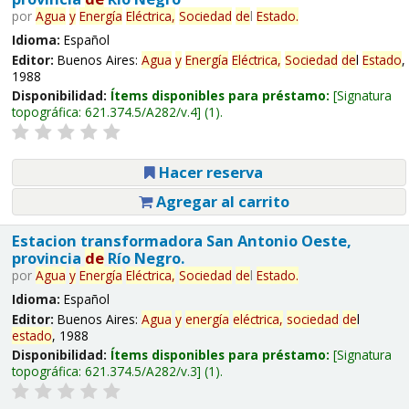
por
Agua
y
Energía
Eléctrica,
Sociedad
de
l
Estado
.
Idioma:
Español
Editor:
Buenos Aires:
Agua
y
Energía
Eléctrica,
Sociedad
de
l
Estado
,
1988
Disponibilidad:
Ítems disponibles para préstamo:
Signatura
topográfica:
621.374.5/A282/v.4
(1).
Hacer reserva
Agregar al carrito
Estacion transformadora San Antonio Oeste,
provincia
de
Río Negro.
por
Agua
y
Energía
Eléctrica,
Sociedad
de
l
Estado
.
Idioma:
Español
Editor:
Buenos Aires:
Agua
y
energía
eléctrica,
sociedad
de
l
estado
, 1988
Disponibilidad:
Ítems disponibles para préstamo:
Signatura
topográfica:
621.374.5/A282/v.3
(1).