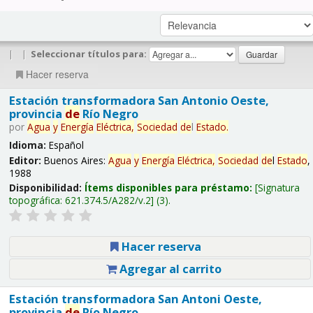
|
|
Seleccionar títulos para:
Hacer reserva
Estación transformadora San Antonio Oeste,
provincia
de
Río Negro
por
Agua
y
Energía
Eléctrica,
Sociedad
de
l
Estado
.
Idioma:
Español
Editor:
Buenos Aires:
Agua
y
Energía
Eléctrica,
Sociedad
de
l
Estado
,
1988
Disponibilidad:
Ítems disponibles para préstamo:
Signatura
topográfica:
621.374.5/A282/v.2
(3).
Hacer reserva
Agregar al carrito
Estación transformadora San Antoni Oeste,
provincia
de
Río Negro