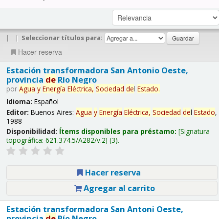
|
|
Seleccionar títulos para:
Hacer reserva
Estación transformadora San Antonio Oeste,
provincia
de
Río Negro
por
Agua
y
Energía
Eléctrica,
Sociedad
de
l
Estado
.
Idioma:
Español
Editor:
Buenos Aires:
Agua
y
Energía
Eléctrica,
Sociedad
de
l
Estado
,
1988
Disponibilidad:
Ítems disponibles para préstamo:
Signatura
topográfica:
621.374.5/A282/v.2
(3).
Hacer reserva
Agregar al carrito
Estación transformadora San Antoni Oeste,
provincia
de
Río Negro