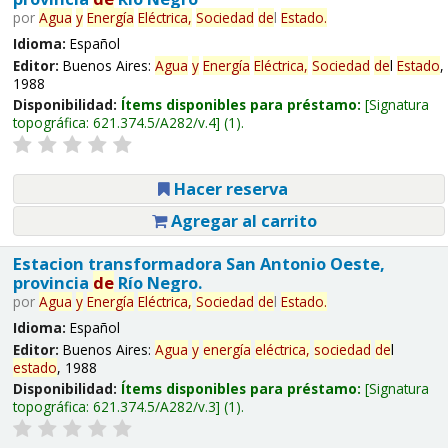
por
Agua
y
Energía
Eléctrica,
Sociedad
de
l
Estado
.
Idioma:
Español
Editor:
Buenos Aires:
Agua
y
Energía
Eléctrica,
Sociedad
de
l
Estado
,
1988
Disponibilidad:
Ítems disponibles para préstamo:
Signatura
topográfica:
621.374.5/A282/v.4
(1).
Hacer reserva
Agregar al carrito
Estacion transformadora San Antonio Oeste,
provincia
de
Río Negro.
por
Agua
y
Energía
Eléctrica,
Sociedad
de
l
Estado
.
Idioma:
Español
Editor:
Buenos Aires:
Agua
y
energía
eléctrica,
sociedad
de
l
estado
, 1988
Disponibilidad:
Ítems disponibles para préstamo:
Signatura
topográfica:
621.374.5/A282/v.3
(1).