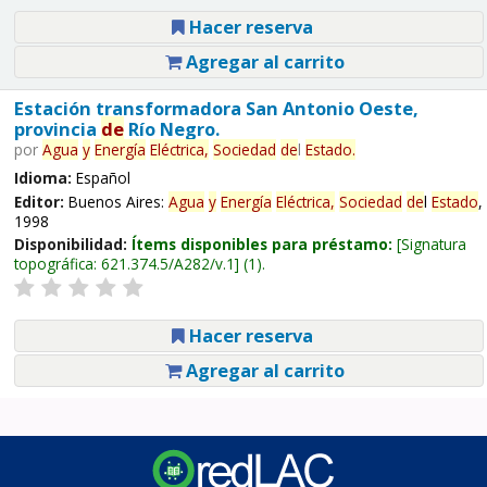
Hacer reserva
Agregar al carrito
Estación transformadora San Antonio Oeste,
provincia
de
Río Negro.
por
Agua
y
Energía
Eléctrica,
Sociedad
de
l
Estado
.
Idioma:
Español
Editor:
Buenos Aires:
Agua
y
Energía
Eléctrica,
Sociedad
de
l
Estado
,
1998
Disponibilidad:
Ítems disponibles para préstamo:
Signatura
topográfica:
621.374.5/A282/v.1
(1).
Hacer reserva
Agregar al carrito