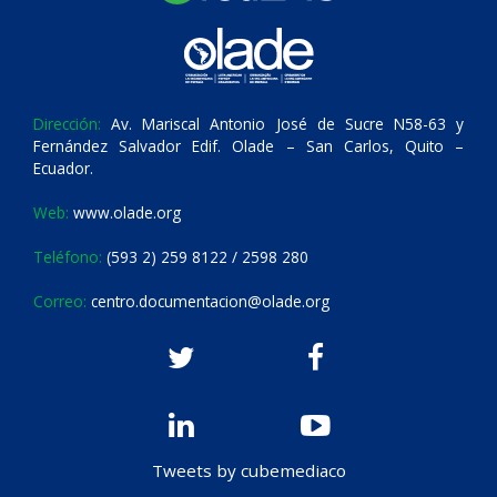
Dirección:
Av. Mariscal Antonio José de Sucre N58-63 y
Fernández Salvador Edif. Olade – San Carlos, Quito –
Ecuador.
Web:
www.olade.org
Teléfono:
(593 2) 259 8122 / 2598 280
Correo:
centro.documentacion@olade.org
Tweets by cubemediaco