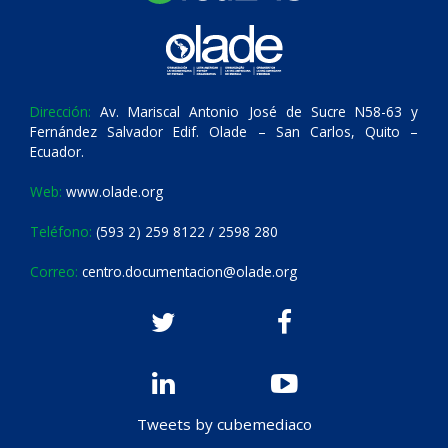
Dirección:
Av. Mariscal Antonio José de Sucre N58-63 y
Fernández Salvador Edif. Olade – San Carlos, Quito –
Ecuador.
Web:
www.olade.org
Teléfono:
(593 2) 259 8122 / 2598 280
Correo:
centro.documentacion@olade.org
Tweets by cubemediaco