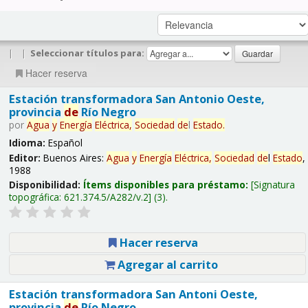
|
|
Seleccionar títulos para:
Hacer reserva
Estación transformadora San Antonio Oeste,
provincia
de
Río Negro
por
Agua
y
Energía
Eléctrica,
Sociedad
de
l
Estado
.
Idioma:
Español
Editor:
Buenos Aires:
Agua
y
Energía
Eléctrica,
Sociedad
de
l
Estado
,
1988
Disponibilidad:
Ítems disponibles para préstamo:
Signatura
topográfica:
621.374.5/A282/v.2
(3).
Hacer reserva
Agregar al carrito
Estación transformadora San Antoni Oeste,
provincia
de
Río Negro