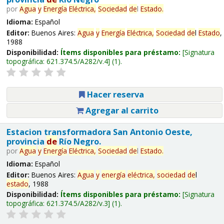
por
Agua
y
Energía
Eléctrica,
Sociedad
de
l
Estado
.
Idioma:
Español
Editor:
Buenos Aires:
Agua
y
Energía
Eléctrica,
Sociedad
de
l
Estado
,
1988
Disponibilidad:
Ítems disponibles para préstamo:
Signatura
topográfica:
621.374.5/A282/v.4
(1).
Hacer reserva
Agregar al carrito
Estacion transformadora San Antonio Oeste,
provincia
de
Río Negro.
por
Agua
y
Energía
Eléctrica,
Sociedad
de
l
Estado
.
Idioma:
Español
Editor:
Buenos Aires:
Agua
y
energía
eléctrica,
sociedad
de
l
estado
, 1988
Disponibilidad:
Ítems disponibles para préstamo:
Signatura
topográfica:
621.374.5/A282/v.3
(1).