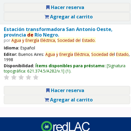
Hacer reserva
Agregar al carrito
Estación transformadora San Antonio Oeste,
provincia
de
Río Negro.
por
Agua
y
Energía
Eléctrica,
Sociedad
de
l
Estado
.
Idioma:
Español
Editor:
Buenos Aires:
Agua
y
Energía
Eléctrica,
Sociedad
de
l
Estado
,
1998
Disponibilidad:
Ítems disponibles para préstamo:
Signatura
topográfica:
621.374.5/A282/v.1
(1).
Hacer reserva
Agregar al carrito