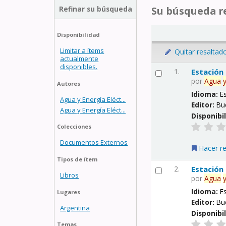
Refinar su búsqueda
Su búsqueda re
Disponibilidad
Limitar a ítems
Quitar resaltad
actualmente
disponibles.
1.
Estación
por
Agua
Autores
Idioma:
E
Agua y Energía Eléct...
Editor:
Bu
Agua y Energía Eléct...
Disponibi
Colecciones
Documentos Externos
Hacer r
Tipos de ítem
2.
Estación
Libros
por
Agua
Idioma:
E
Lugares
Editor:
Bu
Argentina
Disponibi
Temas