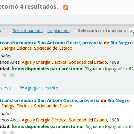
tornó 4 resultados.
|
Seleccionar todo
Limpiar todo
|
Seleccionar títulos para:
o
 transformadora San Antonio Oeste, provincia
de
Río Negro
y
Energía
Eléctrica,
Sociedad
de
l
Estado
.
spañol
enos Aires:
Agua
y
Energía
Eléctrica,
Sociedad
de
l
Estado
, 1988
lidad:
Ítems disponibles para préstamo:
Signatura topográfica:
62
eserva
Agregar al carrito
 transformadora San Antoni Oeste, provincia
de
Río Negro
y
Energía
Eléctrica,
Sociedad
de
l
Estado
.
spañol
enos Aires:
Agua
y
Energía
Eléctrica,
Sociedad
de
l
Estado
, 1988
lidad:
Ítems disponibles para préstamo:
Signatura topográfica:
62