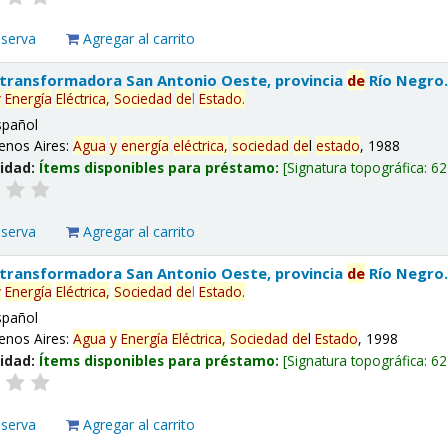
eserva
Agregar al carrito
 transformadora San Antonio Oeste, provincia
de
Río Negro
y
Energía
Eléctrica,
Sociedad
de
l
Estado
.
spañol
enos Aires:
Agua
y
energía
eléctrica,
sociedad
de
l
estado
, 1988
lidad:
Ítems disponibles para préstamo:
Signatura topográfica:
62
eserva
Agregar al carrito
 transformadora San Antonio Oeste, provincia
de
Río Negro
y
Energía
Eléctrica,
Sociedad
de
l
Estado
.
spañol
enos Aires:
Agua
y
Energía
Eléctrica,
Sociedad
de
l
Estado
, 1998
lidad:
Ítems disponibles para préstamo:
Signatura topográfica:
62
eserva
Agregar al carrito