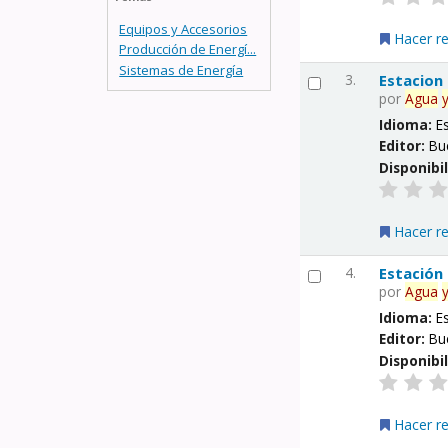
Equipos y Accesorios
Hacer r
Producción de Energí...
Sistemas de Energía
3.
Estacion
por
Agua
Idioma:
E
Editor:
Bu
Disponibi
Hacer r
4.
Estación
por
Agua
Idioma:
E
Editor:
Bu
Disponibi
Hacer r