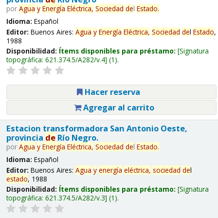
por
Agua
y
Energía
Eléctrica,
Sociedad
de
l
Estado
.
Idioma:
Español
Editor:
Buenos Aires:
Agua
y
Energía
Eléctrica,
Sociedad
de
l
Estado
,
1988
Disponibilidad:
Ítems disponibles para préstamo:
Signatura
topográfica:
621.374.5/A282/v.4
(1).
Hacer reserva
Agregar al carrito
Estacion transformadora San Antonio Oeste,
provincia
de
Río Negro.
por
Agua
y
Energía
Eléctrica,
Sociedad
de
l
Estado
.
Idioma:
Español
Editor:
Buenos Aires:
Agua
y
energía
eléctrica,
sociedad
de
l
estado
, 1988
Disponibilidad:
Ítems disponibles para préstamo:
Signatura
topográfica:
621.374.5/A282/v.3
(1).