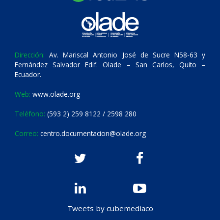
Dirección:
Av. Mariscal Antonio José de Sucre N58-63 y
Fernández Salvador Edif. Olade – San Carlos, Quito –
Ecuador.
Web:
www.olade.org
Teléfono:
(593 2) 259 8122 / 2598 280
Correo:
centro.documentacion@olade.org
Tweets by cubemediaco