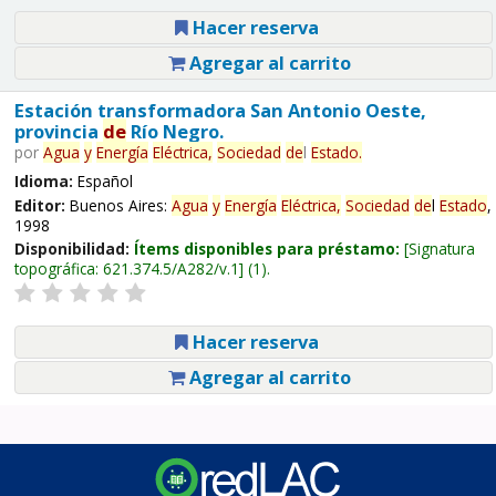
Hacer reserva
Agregar al carrito
Estación transformadora San Antonio Oeste,
provincia
de
Río Negro.
por
Agua
y
Energía
Eléctrica,
Sociedad
de
l
Estado
.
Idioma:
Español
Editor:
Buenos Aires:
Agua
y
Energía
Eléctrica,
Sociedad
de
l
Estado
,
1998
Disponibilidad:
Ítems disponibles para préstamo:
Signatura
topográfica:
621.374.5/A282/v.1
(1).
Hacer reserva
Agregar al carrito