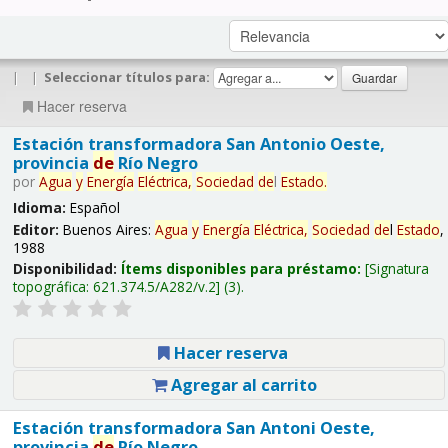
|
|
Seleccionar títulos para:
Hacer reserva
Estación transformadora San Antonio Oeste,
provincia
de
Río Negro
por
Agua
y
Energía
Eléctrica,
Sociedad
de
l
Estado
.
Idioma:
Español
Editor:
Buenos Aires:
Agua
y
Energía
Eléctrica,
Sociedad
de
l
Estado
,
1988
Disponibilidad:
Ítems disponibles para préstamo:
Signatura
topográfica:
621.374.5/A282/v.2
(3).
Hacer reserva
Agregar al carrito
Estación transformadora San Antoni Oeste,
provincia
de
Río Negro