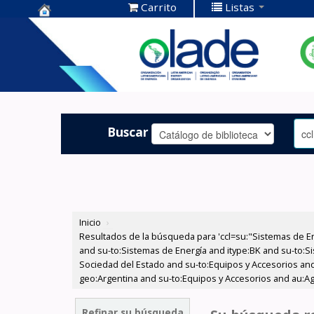
Carrito
Listas
Centro de
Documentación
OLADE -
Buscar
Inicio
›
Resultados de la búsqueda para 'ccl=su:"Sistemas de E
and su-to:Sistemas de Energía and itype:BK and su-to:Si
Sociedad del Estado and su-to:Equipos y Accesorios and
geo:Argentina and su-to:Equipos y Accesorios and au:Agu
Refinar su búsqueda