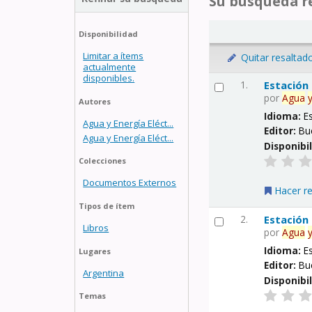
Su búsqueda re
Disponibilidad
Limitar a ítems
Quitar resaltad
actualmente
disponibles.
1.
Estación
por
Agua
Autores
Idioma:
E
Agua y Energía Eléct...
Editor:
Bu
Agua y Energía Eléct...
Disponibi
Colecciones
Documentos Externos
Hacer r
Tipos de ítem
2.
Estación
Libros
por
Agua
Idioma:
E
Lugares
Editor:
Bu
Argentina
Disponibi
Temas