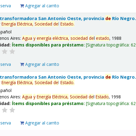
eserva
Agregar al carrito
 transformadora San Antonio Oeste, provincia
de
Río Negro
y
Energía
Eléctrica,
Sociedad
de
l
Estado
.
spañol
enos Aires:
Agua
y
energía
eléctrica,
sociedad
de
l
estado
, 1988
lidad:
Ítems disponibles para préstamo:
Signatura topográfica:
62
eserva
Agregar al carrito
 transformadora San Antonio Oeste, provincia
de
Río Negro
y
Energía
Eléctrica,
Sociedad
de
l
Estado
.
spañol
enos Aires:
Agua
y
Energía
Eléctrica,
Sociedad
de
l
Estado
, 1998
lidad:
Ítems disponibles para préstamo:
Signatura topográfica:
62
eserva
Agregar al carrito