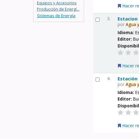
Equipos y Accesorios
Hacer r
Producción de Energí...
Sistemas de Energía
3.
Estacion
por
Agua
Idioma:
E
Editor:
Bu
Disponibi
Hacer r
4.
Estación
por
Agua
Idioma:
E
Editor:
Bu
Disponibi
Hacer r