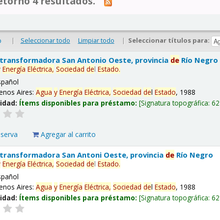
tornó 4 resultados.
|
Seleccionar todo
Limpiar todo
|
Seleccionar títulos para:
o
 transformadora San Antonio Oeste, provincia
de
Río Negro
y
Energía
Eléctrica,
Sociedad
de
l
Estado
.
spañol
enos Aires:
Agua
y
Energía
Eléctrica,
Sociedad
de
l
Estado
, 1988
lidad:
Ítems disponibles para préstamo:
Signatura topográfica:
62
eserva
Agregar al carrito
 transformadora San Antoni Oeste, provincia
de
Río Negro
y
Energía
Eléctrica,
Sociedad
de
l
Estado
.
spañol
enos Aires:
Agua
y
Energía
Eléctrica,
Sociedad
de
l
Estado
, 1988
lidad:
Ítems disponibles para préstamo:
Signatura topográfica:
62