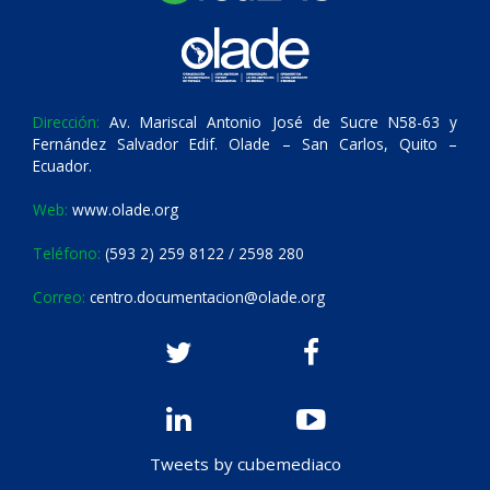
Dirección:
Av. Mariscal Antonio José de Sucre N58-63 y
Fernández Salvador Edif. Olade – San Carlos, Quito –
Ecuador.
Web:
www.olade.org
Teléfono:
(593 2) 259 8122 / 2598 280
Correo:
centro.documentacion@olade.org
Tweets by cubemediaco