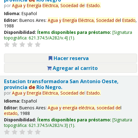
por
Agua
y
Energía
Eléctrica,
Sociedad
de
l
Estado
.
Idioma:
Español
Editor:
Buenos Aires:
Agua
y
Energía
Eléctrica,
Sociedad
de
l
Estado
,
1988
Disponibilidad:
Ítems disponibles para préstamo:
Signatura
topográfica:
621.374.5/A282/v.4
(1).
Hacer reserva
Agregar al carrito
Estacion transformadora San Antonio Oeste,
provincia
de
Río Negro.
por
Agua
y
Energía
Eléctrica,
Sociedad
de
l
Estado
.
Idioma:
Español
Editor:
Buenos Aires:
Agua
y
energía
eléctrica,
sociedad
de
l
estado
, 1988
Disponibilidad:
Ítems disponibles para préstamo:
Signatura
topográfica:
621.374.5/A282/v.3
(1).