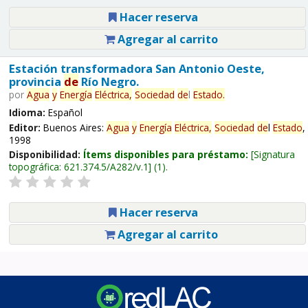
Hacer reserva
Agregar al carrito
Estación transformadora San Antonio Oeste,
provincia
de
Río Negro.
por
Agua
y
Energía
Eléctrica,
Sociedad
de
l
Estado
.
Idioma:
Español
Editor:
Buenos Aires:
Agua
y
Energía
Eléctrica,
Sociedad
de
l
Estado
,
1998
Disponibilidad:
Ítems disponibles para préstamo:
Signatura
topográfica:
621.374.5/A282/v.1
(1).
Hacer reserva
Agregar al carrito