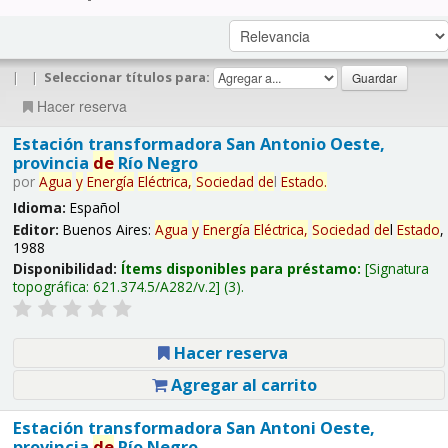
|
|
Seleccionar títulos para:
Hacer reserva
Estación transformadora San Antonio Oeste,
provincia
de
Río Negro
por
Agua
y
Energía
Eléctrica,
Sociedad
de
l
Estado
.
Idioma:
Español
Editor:
Buenos Aires:
Agua
y
Energía
Eléctrica,
Sociedad
de
l
Estado
,
1988
Disponibilidad:
Ítems disponibles para préstamo:
Signatura
topográfica:
621.374.5/A282/v.2
(3).
Hacer reserva
Agregar al carrito
Estación transformadora San Antoni Oeste,
provincia
de
Río Negro