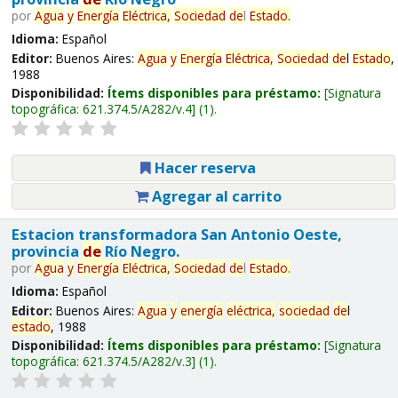
por
Agua
y
Energía
Eléctrica,
Sociedad
de
l
Estado
.
Idioma:
Español
Editor:
Buenos Aires:
Agua
y
Energía
Eléctrica,
Sociedad
de
l
Estado
,
1988
Disponibilidad:
Ítems disponibles para préstamo:
Signatura
topográfica:
621.374.5/A282/v.4
(1).
Hacer reserva
Agregar al carrito
Estacion transformadora San Antonio Oeste,
provincia
de
Río Negro.
por
Agua
y
Energía
Eléctrica,
Sociedad
de
l
Estado
.
Idioma:
Español
Editor:
Buenos Aires:
Agua
y
energía
eléctrica,
sociedad
de
l
estado
, 1988
Disponibilidad:
Ítems disponibles para préstamo:
Signatura
topográfica:
621.374.5/A282/v.3
(1).