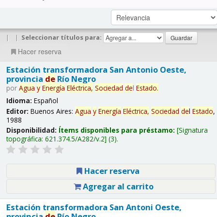
|
|
Seleccionar títulos para:
Hacer reserva
Estación transformadora San Antonio Oeste,
provincia
de
Río Negro
por
Agua
y
Energía
Eléctrica,
Sociedad
de
l
Estado
.
Idioma:
Español
Editor:
Buenos Aires:
Agua
y
Energía
Eléctrica,
Sociedad
de
l
Estado
,
1988
Disponibilidad:
Ítems disponibles para préstamo:
Signatura
topográfica:
621.374.5/A282/v.2
(3).
Hacer reserva
Agregar al carrito
Estación transformadora San Antoni Oeste,
provincia
de
Río Negro