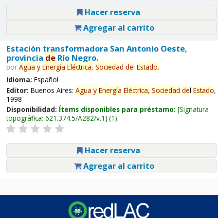
Hacer reserva
Agregar al carrito
Estación transformadora San Antonio Oeste,
provincia
de
Río Negro.
por
Agua
y
Energía
Eléctrica,
Sociedad
de
l
Estado
.
Idioma:
Español
Editor:
Buenos Aires:
Agua
y
Energía
Eléctrica,
Sociedad
de
l
Estado
,
1998
Disponibilidad:
Ítems disponibles para préstamo:
Signatura
topográfica:
621.374.5/A282/v.1
(1).
Hacer reserva
Agregar al carrito