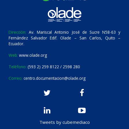
Dirección:
Av. Mariscal Antonio José de Sucre N58-63 y
Fernández Salvador Edif. Olade – San Carlos, Quito –
Ecuador.
Web:
www.olade.org
Teléfono:
(593 2) 259 8122 / 2598 280
Correo:
centro.documentacion@olade.org
Tweets by cubemediaco