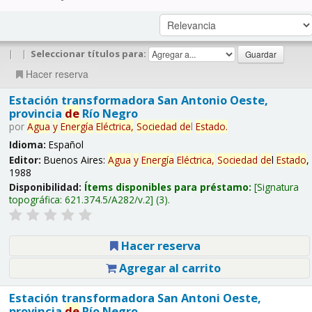
|
|
Seleccionar títulos para:
Hacer reserva
Estación transformadora San Antonio Oeste,
provincia
de
Río Negro
por
Agua
y
Energía
Eléctrica,
Sociedad
de
l
Estado
.
Idioma:
Español
Editor:
Buenos Aires:
Agua
y
Energía
Eléctrica,
Sociedad
de
l
Estado
,
1988
Disponibilidad:
Ítems disponibles para préstamo:
Signatura
topográfica:
621.374.5/A282/v.2
(3).
Hacer reserva
Agregar al carrito
Estación transformadora San Antoni Oeste,
provincia
de
Río Negro