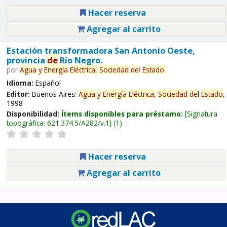
Hacer reserva
Agregar al carrito
Estación transformadora San Antonio Oeste,
provincia
de
Río Negro.
por
Agua
y
Energía
Eléctrica,
Sociedad
de
l
Estado
.
Idioma:
Español
Editor:
Buenos Aires:
Agua
y
Energía
Eléctrica,
Sociedad
de
l
Estado
,
1998
Disponibilidad:
Ítems disponibles para préstamo:
Signatura
topográfica:
621.374.5/A282/v.1
(1).
Hacer reserva
Agregar al carrito