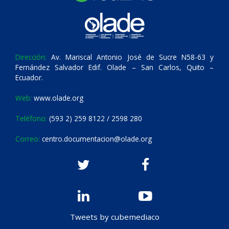
Dirección:
Av. Mariscal Antonio José de Sucre N58-63 y
Fernández Salvador Edif. Olade – San Carlos, Quito –
Ecuador.
Web:
www.olade.org
Teléfono:
(593 2) 259 8122 / 2598 280
Correo:
centro.documentacion@olade.org
Tweets by cubemediaco