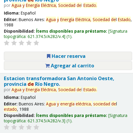
por
Agua
y
Energía
Eléctrica,
Sociedad
de
l
Estado
.
Idioma:
Español
Editor:
Buenos Aires:
Agua
y
Energía
Eléctrica,
Sociedad
de
l
Estado
,
1988
Disponibilidad:
Ítems disponibles para préstamo:
Signatura
topográfica:
621.374.5/A282/v.4
(1).
Hacer reserva
Agregar al carrito
Estacion transformadora San Antonio Oeste,
provincia
de
Río Negro.
por
Agua
y
Energía
Eléctrica,
Sociedad
de
l
Estado
.
Idioma:
Español
Editor:
Buenos Aires:
Agua
y
energía
eléctrica,
sociedad
de
l
estado
, 1988
Disponibilidad:
Ítems disponibles para préstamo:
Signatura
topográfica:
621.374.5/A282/v.3
(1).