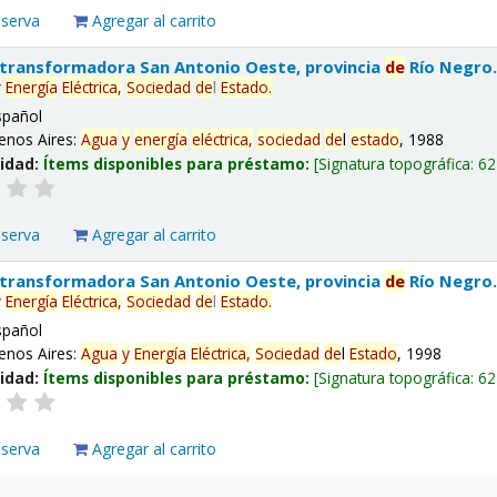
eserva
Agregar al carrito
 transformadora San Antonio Oeste, provincia
de
Río Negro
y
Energía
Eléctrica,
Sociedad
de
l
Estado
.
spañol
enos Aires:
Agua
y
energía
eléctrica,
sociedad
de
l
estado
, 1988
lidad:
Ítems disponibles para préstamo:
Signatura topográfica:
62
eserva
Agregar al carrito
 transformadora San Antonio Oeste, provincia
de
Río Negro
y
Energía
Eléctrica,
Sociedad
de
l
Estado
.
spañol
enos Aires:
Agua
y
Energía
Eléctrica,
Sociedad
de
l
Estado
, 1998
lidad:
Ítems disponibles para préstamo:
Signatura topográfica:
62
eserva
Agregar al carrito