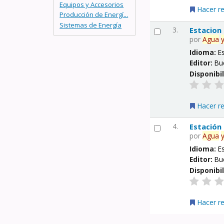
Equipos y Accesorios
Hacer r
Producción de Energí...
Sistemas de Energía
3.
Estacion
por
Agua
Idioma:
E
Editor:
Bu
Disponibi
Hacer r
4.
Estación
por
Agua
Idioma:
E
Editor:
Bu
Disponibi
Hacer r