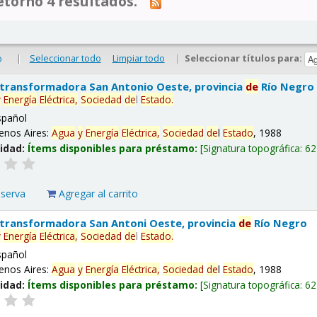
tornó 4 resultados.
|
Seleccionar todo
Limpiar todo
|
Seleccionar títulos para:
o
 transformadora San Antonio Oeste, provincia
de
Río Negro
y
Energía
Eléctrica,
Sociedad
de
l
Estado
.
spañol
enos Aires:
Agua
y
Energía
Eléctrica,
Sociedad
de
l
Estado
, 1988
lidad:
Ítems disponibles para préstamo:
Signatura topográfica:
62
eserva
Agregar al carrito
 transformadora San Antoni Oeste, provincia
de
Río Negro
y
Energía
Eléctrica,
Sociedad
de
l
Estado
.
spañol
enos Aires:
Agua
y
Energía
Eléctrica,
Sociedad
de
l
Estado
, 1988
lidad:
Ítems disponibles para préstamo:
Signatura topográfica:
62