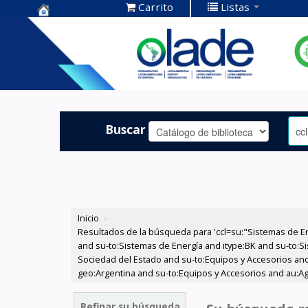
Carrito
Listas
Centro de
Documentación
OLADE -
Buscar
Inicio
›
Resultados de la búsqueda para 'ccl=su:"Sistemas de E
and su-to:Sistemas de Energía and itype:BK and su-to:Si
Sociedad del Estado and su-to:Equipos y Accesorios and
geo:Argentina and su-to:Equipos y Accesorios and au:Agu
Refinar su búsqueda