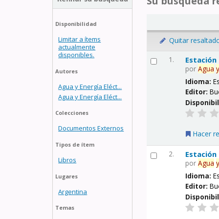
Su búsqueda re
Disponibilidad
Limitar a ítems
Quitar resaltad
actualmente
disponibles.
1.
Estación
por
Agua
Autores
Idioma:
E
Agua y Energía Eléct...
Editor:
Bu
Agua y Energía Eléct...
Disponibi
Colecciones
Documentos Externos
Hacer r
Tipos de ítem
2.
Estación
Libros
por
Agua
Idioma:
E
Lugares
Editor:
Bu
Argentina
Disponibi
Temas