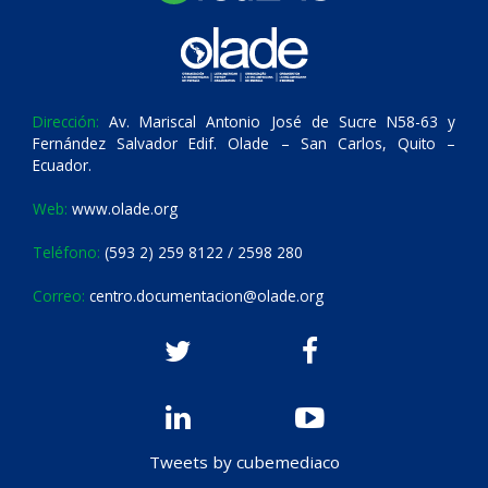
Dirección:
Av. Mariscal Antonio José de Sucre N58-63 y
Fernández Salvador Edif. Olade – San Carlos, Quito –
Ecuador.
Web:
www.olade.org
Teléfono:
(593 2) 259 8122 / 2598 280
Correo:
centro.documentacion@olade.org
Tweets by cubemediaco