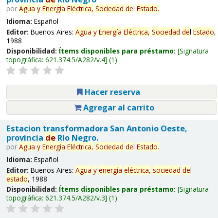
por
Agua
y
Energía
Eléctrica,
Sociedad
de
l
Estado
.
Idioma:
Español
Editor:
Buenos Aires:
Agua
y
Energía
Eléctrica,
Sociedad
de
l
Estado
,
1988
Disponibilidad:
Ítems disponibles para préstamo:
Signatura
topográfica:
621.374.5/A282/v.4
(1).
Hacer reserva
Agregar al carrito
Estacion transformadora San Antonio Oeste,
provincia
de
Río Negro.
por
Agua
y
Energía
Eléctrica,
Sociedad
de
l
Estado
.
Idioma:
Español
Editor:
Buenos Aires:
Agua
y
energía
eléctrica,
sociedad
de
l
estado
, 1988
Disponibilidad:
Ítems disponibles para préstamo:
Signatura
topográfica:
621.374.5/A282/v.3
(1).