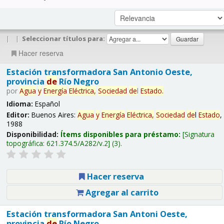
|
|
Seleccionar títulos para:
Hacer reserva
Estación transformadora San Antonio Oeste,
provincia
de
Río Negro
por
Agua
y
Energía
Eléctrica,
Sociedad
de
l
Estado
.
Idioma:
Español
Editor:
Buenos Aires:
Agua
y
Energía
Eléctrica,
Sociedad
de
l
Estado
,
1988
Disponibilidad:
Ítems disponibles para préstamo:
Signatura
topográfica:
621.374.5/A282/v.2
(3).
Hacer reserva
Agregar al carrito
Estación transformadora San Antoni Oeste,
provincia
de
Río Negro