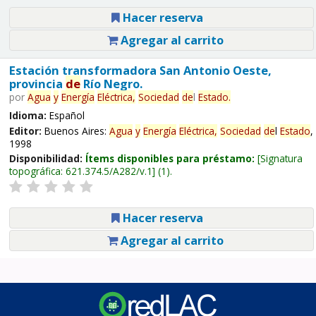
Hacer reserva
Agregar al carrito
Estación transformadora San Antonio Oeste,
provincia
de
Río Negro.
por
Agua
y
Energía
Eléctrica,
Sociedad
de
l
Estado
.
Idioma:
Español
Editor:
Buenos Aires:
Agua
y
Energía
Eléctrica,
Sociedad
de
l
Estado
,
1998
Disponibilidad:
Ítems disponibles para préstamo:
Signatura
topográfica:
621.374.5/A282/v.1
(1).
Hacer reserva
Agregar al carrito