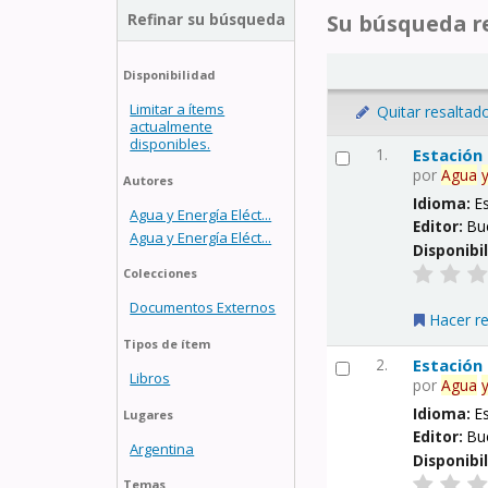
Refinar su búsqueda
Su búsqueda re
Disponibilidad
Limitar a ítems
Quitar resaltad
actualmente
disponibles.
1.
Estación
por
Agua
Autores
Idioma:
E
Agua y Energía Eléct...
Editor:
Bu
Agua y Energía Eléct...
Disponibi
Colecciones
Documentos Externos
Hacer r
Tipos de ítem
2.
Estación
Libros
por
Agua
Idioma:
E
Lugares
Editor:
Bu
Argentina
Disponibi
Temas