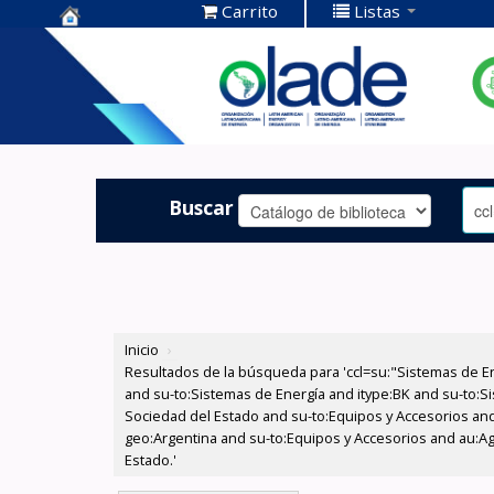
Carrito
Listas
Centro de
Documentación
OLADE -
Buscar
Inicio
›
Resultados de la búsqueda para 'ccl=su:"Sistemas de E
and su-to:Sistemas de Energía and itype:BK and su-to:Si
Sociedad del Estado and su-to:Equipos y Accesorios and
geo:Argentina and su-to:Equipos y Accesorios and au:Agu
Estado.'