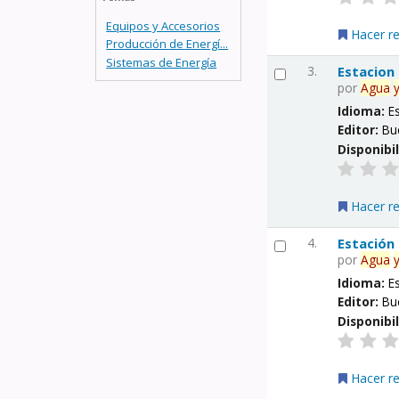
Equipos y Accesorios
Hacer r
Producción de Energí...
Sistemas de Energía
3.
Estacion
por
Agua
Idioma:
E
Editor:
Bu
Disponibi
Hacer r
4.
Estación
por
Agua
Idioma:
E
Editor:
Bu
Disponibi
Hacer r