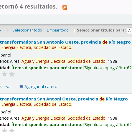
tornó 4 resultados.
|
Seleccionar todo
Limpiar todo
|
Seleccionar títulos para:
o
 transformadora San Antonio Oeste, provincia
de
Río Negro
y
Energía
Eléctrica,
Sociedad
de
l
Estado
.
spañol
enos Aires:
Agua
y
Energía
Eléctrica,
Sociedad
de
l
Estado
, 1988
lidad:
Ítems disponibles para préstamo:
Signatura topográfica:
62
eserva
Agregar al carrito
 transformadora San Antoni Oeste, provincia
de
Río Negro
y
Energía
Eléctrica,
Sociedad
de
l
Estado
.
spañol
enos Aires:
Agua
y
Energía
Eléctrica,
Sociedad
de
l
Estado
, 1988
lidad:
Ítems disponibles para préstamo:
Signatura topográfica:
62