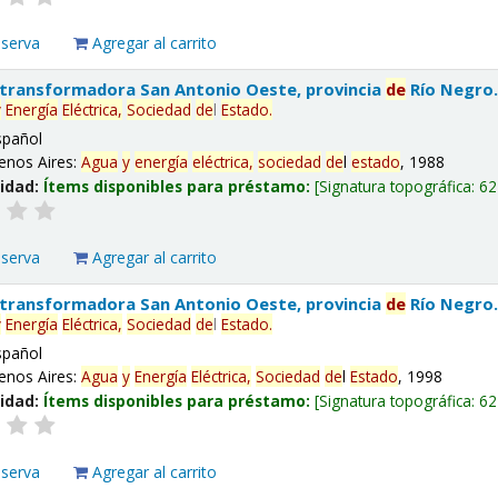
eserva
Agregar al carrito
 transformadora San Antonio Oeste, provincia
de
Río Negro
y
Energía
Eléctrica,
Sociedad
de
l
Estado
.
spañol
enos Aires:
Agua
y
energía
eléctrica,
sociedad
de
l
estado
, 1988
lidad:
Ítems disponibles para préstamo:
Signatura topográfica:
62
eserva
Agregar al carrito
 transformadora San Antonio Oeste, provincia
de
Río Negro
y
Energía
Eléctrica,
Sociedad
de
l
Estado
.
spañol
enos Aires:
Agua
y
Energía
Eléctrica,
Sociedad
de
l
Estado
, 1998
lidad:
Ítems disponibles para préstamo:
Signatura topográfica:
62
eserva
Agregar al carrito