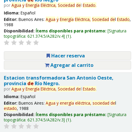
por
Agua
y
Energía
Eléctrica,
Sociedad
de
l
Estado
.
Idioma:
Español
Editor:
Buenos Aires:
Agua
y
Energía
Eléctrica,
Sociedad
de
l
Estado
,
1988
Disponibilidad:
Ítems disponibles para préstamo:
Signatura
topográfica:
621.374.5/A282/v.4
(1).
Hacer reserva
Agregar al carrito
Estacion transformadora San Antonio Oeste,
provincia
de
Río Negro.
por
Agua
y
Energía
Eléctrica,
Sociedad
de
l
Estado
.
Idioma:
Español
Editor:
Buenos Aires:
Agua
y
energía
eléctrica,
sociedad
de
l
estado
, 1988
Disponibilidad:
Ítems disponibles para préstamo:
Signatura
topográfica:
621.374.5/A282/v.3
(1).