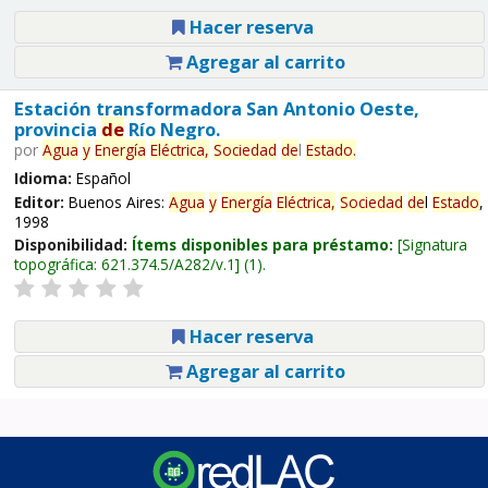
Hacer reserva
Agregar al carrito
Estación transformadora San Antonio Oeste,
provincia
de
Río Negro.
por
Agua
y
Energía
Eléctrica,
Sociedad
de
l
Estado
.
Idioma:
Español
Editor:
Buenos Aires:
Agua
y
Energía
Eléctrica,
Sociedad
de
l
Estado
,
1998
Disponibilidad:
Ítems disponibles para préstamo:
Signatura
topográfica:
621.374.5/A282/v.1
(1).
Hacer reserva
Agregar al carrito