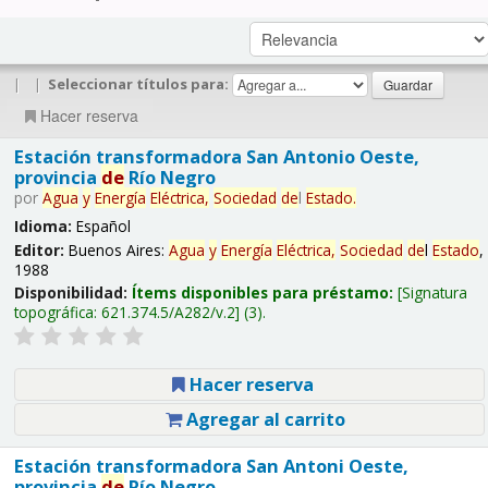
|
|
Seleccionar títulos para:
Hacer reserva
Estación transformadora San Antonio Oeste,
provincia
de
Río Negro
por
Agua
y
Energía
Eléctrica,
Sociedad
de
l
Estado
.
Idioma:
Español
Editor:
Buenos Aires:
Agua
y
Energía
Eléctrica,
Sociedad
de
l
Estado
,
1988
Disponibilidad:
Ítems disponibles para préstamo:
Signatura
topográfica:
621.374.5/A282/v.2
(3).
Hacer reserva
Agregar al carrito
Estación transformadora San Antoni Oeste,
provincia
de
Río Negro