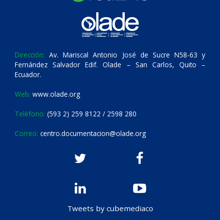
Dirección:
Av. Mariscal Antonio José de Sucre N58-63 y
Fernández Salvador Edif. Olade – San Carlos, Quito –
Ecuador.
Web:
www.olade.org
Teléfono:
(593 2) 259 8122 / 2598 280
Correo:
centro.documentacion@olade.org
Tweets by cubemediaco