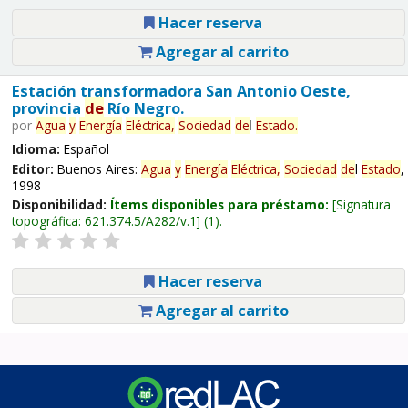
Hacer reserva
Agregar al carrito
Estación transformadora San Antonio Oeste,
provincia
de
Río Negro.
por
Agua
y
Energía
Eléctrica,
Sociedad
de
l
Estado
.
Idioma:
Español
Editor:
Buenos Aires:
Agua
y
Energía
Eléctrica,
Sociedad
de
l
Estado
,
1998
Disponibilidad:
Ítems disponibles para préstamo:
Signatura
topográfica:
621.374.5/A282/v.1
(1).
Hacer reserva
Agregar al carrito