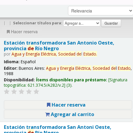
|
|
Seleccionar títulos para:
Hacer reserva
Estación transformadora San Antonio Oeste,
provincia
de
Río Negro
por
Agua
y
Energía
Eléctrica,
Sociedad
de
l
Estado
.
Idioma:
Español
Editor:
Buenos Aires:
Agua
y
Energía
Eléctrica,
Sociedad
de
l
Estado
,
1988
Disponibilidad:
Ítems disponibles para préstamo:
Signatura
topográfica:
621.374.5/A282/v.2
(3).
Hacer reserva
Agregar al carrito
Estación transformadora San Antoni Oeste,
provincia
de
Río Negro