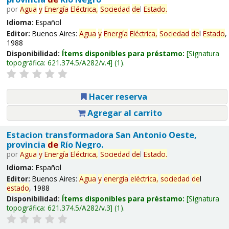
por
Agua
y
Energía
Eléctrica,
Sociedad
de
l
Estado
.
Idioma:
Español
Editor:
Buenos Aires:
Agua
y
Energía
Eléctrica,
Sociedad
de
l
Estado
,
1988
Disponibilidad:
Ítems disponibles para préstamo:
Signatura
topográfica:
621.374.5/A282/v.4
(1).
Hacer reserva
Agregar al carrito
Estacion transformadora San Antonio Oeste,
provincia
de
Río Negro.
por
Agua
y
Energía
Eléctrica,
Sociedad
de
l
Estado
.
Idioma:
Español
Editor:
Buenos Aires:
Agua
y
energía
eléctrica,
sociedad
de
l
estado
, 1988
Disponibilidad:
Ítems disponibles para préstamo:
Signatura
topográfica:
621.374.5/A282/v.3
(1).