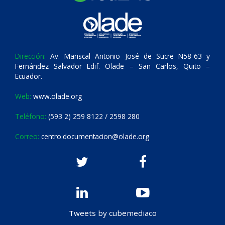
Dirección:
Av. Mariscal Antonio José de Sucre N58-63 y
Fernández Salvador Edif. Olade – San Carlos, Quito –
Ecuador.
Web:
www.olade.org
Teléfono:
(593 2) 259 8122 / 2598 280
Correo:
centro.documentacion@olade.org
Tweets by cubemediaco