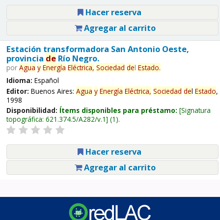
Hacer reserva
Agregar al carrito
Estación transformadora San Antonio Oeste,
provincia
de
Río Negro.
por
Agua
y
Energía
Eléctrica,
Sociedad
de
l
Estado
.
Idioma:
Español
Editor:
Buenos Aires:
Agua
y
Energía
Eléctrica,
Sociedad
de
l
Estado
,
1998
Disponibilidad:
Ítems disponibles para préstamo:
Signatura
topográfica:
621.374.5/A282/v.1
(1).
Hacer reserva
Agregar al carrito