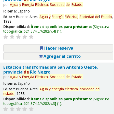
por
Agua
y
Energía
Eléctrica,
Sociedad
de
l
Estado
.
Idioma:
Español
Editor:
Buenos Aires:
Agua
y
Energía
Eléctrica,
Sociedad
de
l
Estado
,
1988
Disponibilidad:
Ítems disponibles para préstamo:
Signatura
topográfica:
621.374.5/A282/v.4
(1).
Hacer reserva
Agregar al carrito
Estacion transformadora San Antonio Oeste,
provincia
de
Río Negro.
por
Agua
y
Energía
Eléctrica,
Sociedad
de
l
Estado
.
Idioma:
Español
Editor:
Buenos Aires:
Agua
y
energía
eléctrica,
sociedad
de
l
estado
, 1988
Disponibilidad:
Ítems disponibles para préstamo:
Signatura
topográfica:
621.374.5/A282/v.3
(1).