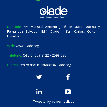
Dirección:
Av. Mariscal Antonio José de Sucre N58-63 y
Fernández Salvador Edif. Olade – San Carlos, Quito –
Ecuador.
Web:
www.olade.org
Teléfono:
(593 2) 259 8122 / 2598 280
Correo:
centro.documentacion@olade.org
Tweets by cubemediaco