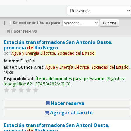
|
|
Seleccionar títulos para:
Hacer reserva
Estación transformadora San Antonio Oeste,
provincia
de
Río Negro
por
Agua
y
Energía
Eléctrica,
Sociedad
de
l
Estado
.
Idioma:
Español
Editor:
Buenos Aires:
Agua
y
Energía
Eléctrica,
Sociedad
de
l
Estado
,
1988
Disponibilidad:
Ítems disponibles para préstamo:
Signatura
topográfica:
621.374.5/A282/v.2
(3).
Hacer reserva
Agregar al carrito
Estación transformadora San Antoni Oeste,
provincia
de
Río Negro