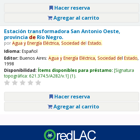
Hacer reserva
Agregar al carrito
Estación transformadora San Antonio Oeste,
provincia
de
Río Negro.
por
Agua
y
Energía
Eléctrica,
Sociedad
de
l
Estado
.
Idioma:
Español
Editor:
Buenos Aires:
Agua
y
Energía
Eléctrica,
Sociedad
de
l
Estado
,
1998
Disponibilidad:
Ítems disponibles para préstamo:
Signatura
topográfica:
621.374.5/A282/v.1
(1).
Hacer reserva
Agregar al carrito