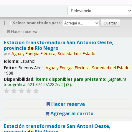
|
|
Seleccionar títulos para:
Hacer reserva
Estación transformadora San Antonio Oeste,
provincia
de
Río Negro
por
Agua
y
Energía
Eléctrica,
Sociedad
de
l
Estado
.
Idioma:
Español
Editor:
Buenos Aires:
Agua
y
Energía
Eléctrica,
Sociedad
de
l
Estado
,
1988
Disponibilidad:
Ítems disponibles para préstamo:
Signatura
topográfica:
621.374.5/A282/v.2
(3).
Hacer reserva
Agregar al carrito
Estación transformadora San Antoni Oeste,
provincia
de
Río Negro