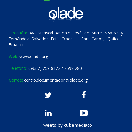
Dirección:
Av. Mariscal Antonio José de Sucre N58-63 y
Fernández Salvador Edif. Olade – San Carlos, Quito –
Ecuador.
Web:
www.olade.org
Teléfono:
(593 2) 259 8122 / 2598 280
Correo:
centro.documentacion@olade.org
Tweets by cubemediaco