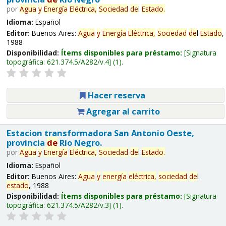
por
Agua
y
Energía
Eléctrica,
Sociedad
de
l
Estado
.
Idioma:
Español
Editor:
Buenos Aires:
Agua
y
Energía
Eléctrica,
Sociedad
de
l
Estado
,
1988
Disponibilidad:
Ítems disponibles para préstamo:
Signatura
topográfica:
621.374.5/A282/v.4
(1).
Hacer reserva
Agregar al carrito
Estacion transformadora San Antonio Oeste,
provincia
de
Río Negro.
por
Agua
y
Energía
Eléctrica,
Sociedad
de
l
Estado
.
Idioma:
Español
Editor:
Buenos Aires:
Agua
y
energía
eléctrica,
sociedad
de
l
estado
, 1988
Disponibilidad:
Ítems disponibles para préstamo:
Signatura
topográfica:
621.374.5/A282/v.3
(1).