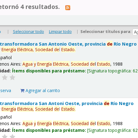
tornó 4 resultados.
|
Seleccionar todo
Limpiar todo
|
Seleccionar títulos para:
o
 transformadora San Antonio Oeste, provincia
de
Río Negro
y
Energía
Eléctrica,
Sociedad
de
l
Estado
.
spañol
enos Aires:
Agua
y
Energía
Eléctrica,
Sociedad
de
l
Estado
, 1988
lidad:
Ítems disponibles para préstamo:
Signatura topográfica:
62
eserva
Agregar al carrito
 transformadora San Antoni Oeste, provincia
de
Río Negro
y
Energía
Eléctrica,
Sociedad
de
l
Estado
.
spañol
enos Aires:
Agua
y
Energía
Eléctrica,
Sociedad
de
l
Estado
, 1988
lidad:
Ítems disponibles para préstamo:
Signatura topográfica:
62