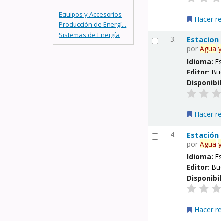
Equipos y Accesorios
Hacer r
Producción de Energí...
Sistemas de Energía
3.
Estacion
por
Agua
Idioma:
E
Editor:
Bu
Disponibi
Hacer r
4.
Estación
por
Agua
Idioma:
E
Editor:
Bu
Disponibi
Hacer r