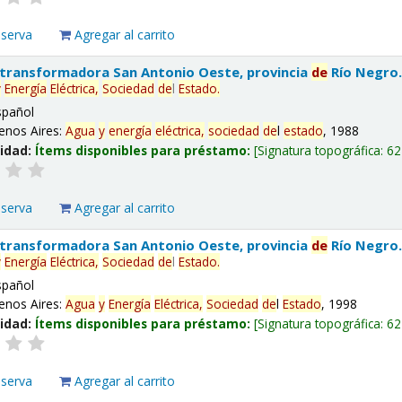
eserva
Agregar al carrito
 transformadora San Antonio Oeste, provincia
de
Río Negro
y
Energía
Eléctrica,
Sociedad
de
l
Estado
.
spañol
enos Aires:
Agua
y
energía
eléctrica,
sociedad
de
l
estado
, 1988
lidad:
Ítems disponibles para préstamo:
Signatura topográfica:
62
eserva
Agregar al carrito
 transformadora San Antonio Oeste, provincia
de
Río Negro
y
Energía
Eléctrica,
Sociedad
de
l
Estado
.
spañol
enos Aires:
Agua
y
Energía
Eléctrica,
Sociedad
de
l
Estado
, 1998
lidad:
Ítems disponibles para préstamo:
Signatura topográfica:
62
eserva
Agregar al carrito