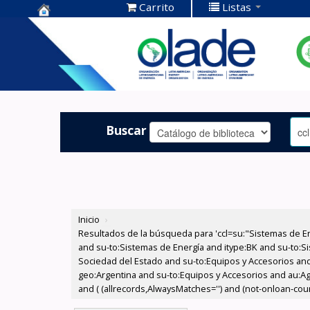
Carrito
Listas
Centro de
Documentación
OLADE -
Buscar
Inicio
›
Resultados de la búsqueda para 'ccl=su:"Sistemas de E
and su-to:Sistemas de Energía and itype:BK and su-to:Si
Sociedad del Estado and su-to:Equipos y Accesorios and
geo:Argentina and su-to:Equipos y Accesorios and au:Agu
and ( (allrecords,AlwaysMatches='') and (not-onloan-count