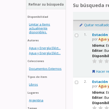
Refinar su búsqueda
Su búsqueda re
Disponibilidad
Limitar a ítems
Quitar resaltad
actualmente
disponibles.
1.
Estación
por
Agua
Autores
Idioma:
E
Agua y Energía Eléct...
Editor:
Bu
Agua y Energía Eléct...
Disponibi
Colecciones
Documentos Externos
Hacer r
Tipos de ítem
2.
Estación
Libros
por
Agua
Idioma:
E
Lugares
Editor:
Bu
Argentina
Disponibi
Temas