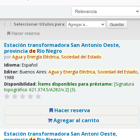
|
|
Seleccionar títulos para:
Hacer reserva
Estación transformadora San Antonio Oeste,
provincia
de
Río Negro
por
Agua
y
Energía
Eléctrica,
Sociedad
de
l
Estado
.
Idioma:
Español
Editor:
Buenos Aires:
Agua
y
Energía
Eléctrica,
Sociedad
de
l
Estado
,
1988
Disponibilidad:
Ítems disponibles para préstamo:
Signatura
topográfica:
621.374.5/A282/v.2
(3).
Hacer reserva
Agregar al carrito
Estación transformadora San Antoni Oeste,
provincia
de
Río Negro