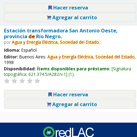
Hacer reserva
Agregar al carrito
Estación transformadora San Antonio Oeste,
provincia
de
Río Negro.
por
Agua
y
Energía
Eléctrica,
Sociedad
de
l
Estado
.
Idioma:
Español
Editor:
Buenos Aires:
Agua
y
Energía
Eléctrica,
Sociedad
de
l
Estado
,
1998
Disponibilidad:
Ítems disponibles para préstamo:
Signatura
topográfica:
621.374.5/A282/v.1
(1).
Hacer reserva
Agregar al carrito