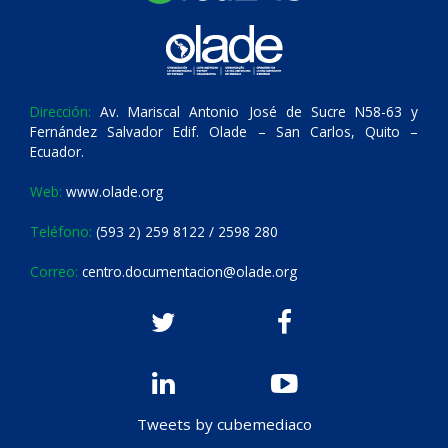
Dirección:
Av. Mariscal Antonio José de Sucre N58-63 y
Fernández Salvador Edif. Olade – San Carlos, Quito –
Ecuador.
Web:
www.olade.org
Teléfono:
(593 2) 259 8122 / 2598 280
Correo:
centro.documentacion@olade.org
Tweets by cubemediaco