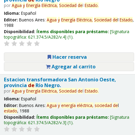
por
Agua
y
Energía
Eléctrica,
Sociedad
de
l
Estado
.
Idioma:
Español
Editor:
Buenos Aires:
Agua
y
Energía
Eléctrica,
Sociedad
de
l
Estado
,
1988
Disponibilidad:
Ítems disponibles para préstamo:
Signatura
topográfica:
621.374.5/A282/v.4
(1).
Hacer reserva
Agregar al carrito
Estacion transformadora San Antonio Oeste,
provincia
de
Río Negro.
por
Agua
y
Energía
Eléctrica,
Sociedad
de
l
Estado
.
Idioma:
Español
Editor:
Buenos Aires:
Agua
y
energía
eléctrica,
sociedad
de
l
estado
, 1988
Disponibilidad:
Ítems disponibles para préstamo:
Signatura
topográfica:
621.374.5/A282/v.3
(1).