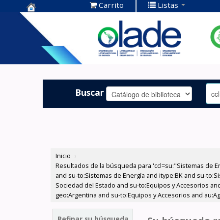
Carrito
Listas
Centro de
Documentación
OLADE -
Buscar
Inicio
›
Resultados de la búsqueda para 'ccl=su:"Sistemas de E
and su-to:Sistemas de Energía and itype:BK and su-to:Si
Sociedad del Estado and su-to:Equipos y Accesorios and
geo:Argentina and su-to:Equipos y Accesorios and au:Agua
Refinar su búsqueda