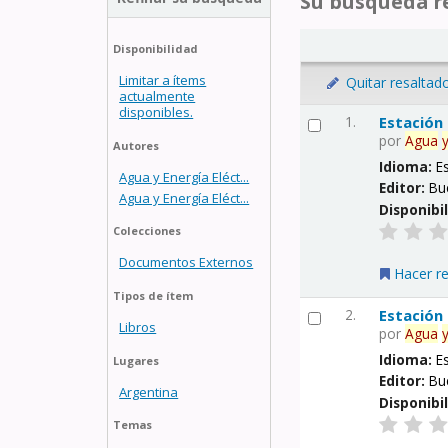
Su búsqueda re
Disponibilidad
Limitar a ítems
Quitar resaltad
actualmente
disponibles.
1.
Estación
por
Agua
Autores
Idioma:
E
Agua y Energía Eléct...
Editor:
Bu
Agua y Energía Eléct...
Disponibi
Colecciones
Documentos Externos
Hacer r
Tipos de ítem
2.
Estación
Libros
por
Agua
Idioma:
E
Lugares
Editor:
Bu
Argentina
Disponibi
Temas