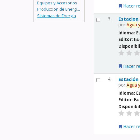
Equipos y Accesorios
Hacer r
Producción de Energí...
Sistemas de Energía
3.
Estacion
por
Agua
Idioma:
E
Editor:
Bu
Disponibi
Hacer r
4.
Estación
por
Agua
Idioma:
E
Editor:
Bu
Disponibi
Hacer r