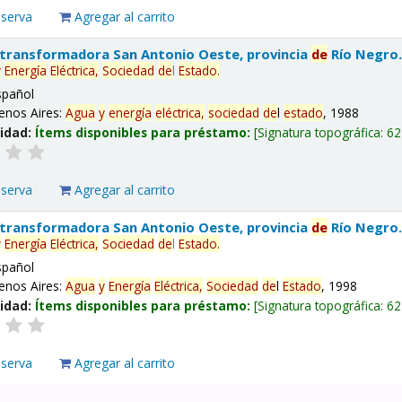
eserva
Agregar al carrito
 transformadora San Antonio Oeste, provincia
de
Río Negro
y
Energía
Eléctrica,
Sociedad
de
l
Estado
.
spañol
enos Aires:
Agua
y
energía
eléctrica,
sociedad
de
l
estado
, 1988
lidad:
Ítems disponibles para préstamo:
Signatura topográfica:
62
eserva
Agregar al carrito
 transformadora San Antonio Oeste, provincia
de
Río Negro
y
Energía
Eléctrica,
Sociedad
de
l
Estado
.
spañol
enos Aires:
Agua
y
Energía
Eléctrica,
Sociedad
de
l
Estado
, 1998
lidad:
Ítems disponibles para préstamo:
Signatura topográfica:
62
eserva
Agregar al carrito