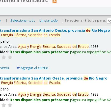
tornó 4 resultados.
|
Seleccionar todo
Limpiar todo
|
Seleccionar títulos para:
o
 transformadora San Antonio Oeste, provincia
de
Río Negro
y
Energía
Eléctrica,
Sociedad
de
l
Estado
.
spañol
enos Aires:
Agua
y
Energía
Eléctrica,
Sociedad
de
l
Estado
, 1988
lidad:
Ítems disponibles para préstamo:
Signatura topográfica:
62
eserva
Agregar al carrito
 transformadora San Antoni Oeste, provincia
de
Río Negro
y
Energía
Eléctrica,
Sociedad
de
l
Estado
.
spañol
enos Aires:
Agua
y
Energía
Eléctrica,
Sociedad
de
l
Estado
, 1988
lidad:
Ítems disponibles para préstamo:
Signatura topográfica:
62