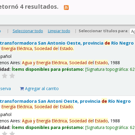
tornó 4 resultados.
|
Seleccionar todo
Limpiar todo
|
Seleccionar títulos para:
o
 transformadora San Antonio Oeste, provincia
de
Río Negro
y
Energía
Eléctrica,
Sociedad
de
l
Estado
.
spañol
enos Aires:
Agua
y
Energía
Eléctrica,
Sociedad
de
l
Estado
, 1988
lidad:
Ítems disponibles para préstamo:
Signatura topográfica:
62
eserva
Agregar al carrito
 transformadora San Antoni Oeste, provincia
de
Río Negro
y
Energía
Eléctrica,
Sociedad
de
l
Estado
.
spañol
enos Aires:
Agua
y
Energía
Eléctrica,
Sociedad
de
l
Estado
, 1988
lidad:
Ítems disponibles para préstamo:
Signatura topográfica:
62