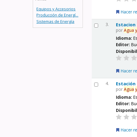
Equipos y Accesorios
Hacer r
Producción de Energí...
Sistemas de Energía
3.
Estacion
por
Agua
Idioma:
E
Editor:
Bu
Disponibi
Hacer r
4.
Estación
por
Agua
Idioma:
E
Editor:
Bu
Disponibi
Hacer r