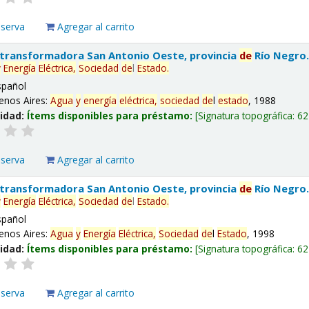
eserva
Agregar al carrito
 transformadora San Antonio Oeste, provincia
de
Río Negro
y
Energía
Eléctrica,
Sociedad
de
l
Estado
.
spañol
enos Aires:
Agua
y
energía
eléctrica,
sociedad
de
l
estado
, 1988
lidad:
Ítems disponibles para préstamo:
Signatura topográfica:
62
eserva
Agregar al carrito
 transformadora San Antonio Oeste, provincia
de
Río Negro
y
Energía
Eléctrica,
Sociedad
de
l
Estado
.
spañol
enos Aires:
Agua
y
Energía
Eléctrica,
Sociedad
de
l
Estado
, 1998
lidad:
Ítems disponibles para préstamo:
Signatura topográfica:
62
eserva
Agregar al carrito