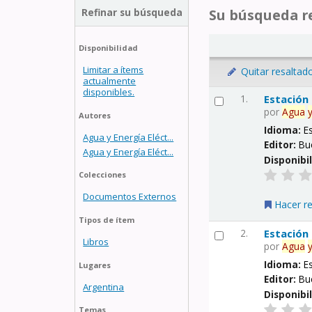
Refinar su búsqueda
Su búsqueda re
Disponibilidad
Limitar a ítems
Quitar resaltad
actualmente
disponibles.
1.
Estación
por
Agua
Autores
Idioma:
E
Agua y Energía Eléct...
Editor:
Bu
Agua y Energía Eléct...
Disponibi
Colecciones
Documentos Externos
Hacer r
Tipos de ítem
2.
Estación
Libros
por
Agua
Idioma:
E
Lugares
Editor:
Bu
Argentina
Disponibi
Temas