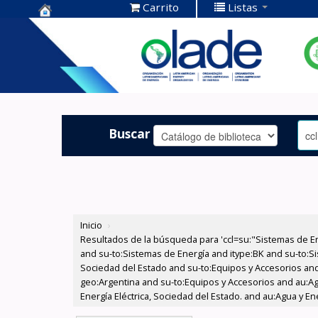
Carrito
Listas
Centro de
Documentación
OLADE -
Buscar
Inicio
›
Resultados de la búsqueda para 'ccl=su:"Sistemas de E
and su-to:Sistemas de Energía and itype:BK and su-to:Si
Sociedad del Estado and su-to:Equipos y Accesorios and
geo:Argentina and su-to:Equipos y Accesorios and au:Agu
Energía Eléctrica, Sociedad del Estado. and au:Agua y E