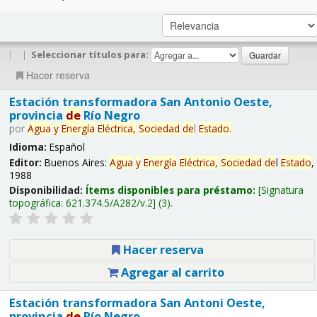
|
|
Seleccionar títulos para:
Hacer reserva
Estación transformadora San Antonio Oeste,
provincia
de
Río Negro
por
Agua
y
Energía
Eléctrica,
Sociedad
de
l
Estado
.
Idioma:
Español
Editor:
Buenos Aires:
Agua
y
Energía
Eléctrica,
Sociedad
de
l
Estado
,
1988
Disponibilidad:
Ítems disponibles para préstamo:
Signatura
topográfica:
621.374.5/A282/v.2
(3).
Hacer reserva
Agregar al carrito
Estación transformadora San Antoni Oeste,
provincia
de
Río Negro