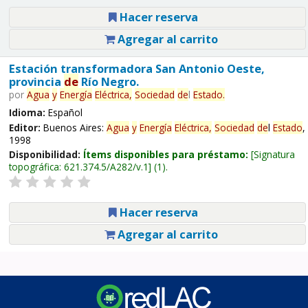
Hacer reserva
Agregar al carrito
Estación transformadora San Antonio Oeste,
provincia
de
Río Negro.
por
Agua
y
Energía
Eléctrica,
Sociedad
de
l
Estado
.
Idioma:
Español
Editor:
Buenos Aires:
Agua
y
Energía
Eléctrica,
Sociedad
de
l
Estado
,
1998
Disponibilidad:
Ítems disponibles para préstamo:
Signatura
topográfica:
621.374.5/A282/v.1
(1).
Hacer reserva
Agregar al carrito