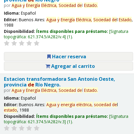
por
Agua
y
Energía
Eléctrica,
Sociedad
de
l
Estado
.
Idioma:
Español
Editor:
Buenos Aires:
Agua
y
Energía
Eléctrica,
Sociedad
de
l
Estado
,
1988
Disponibilidad:
Ítems disponibles para préstamo:
Signatura
topográfica:
621.374.5/A282/v.4
(1).
Hacer reserva
Agregar al carrito
Estacion transformadora San Antonio Oeste,
provincia
de
Río Negro.
por
Agua
y
Energía
Eléctrica,
Sociedad
de
l
Estado
.
Idioma:
Español
Editor:
Buenos Aires:
Agua
y
energía
eléctrica,
sociedad
de
l
estado
, 1988
Disponibilidad:
Ítems disponibles para préstamo:
Signatura
topográfica:
621.374.5/A282/v.3
(1).