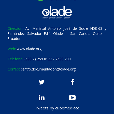
Dirección:
Av. Mariscal Antonio José de Sucre N58-63 y
Fernández Salvador Edif. Olade – San Carlos, Quito –
Ecuador.
Web:
www.olade.org
Teléfono:
(593 2) 259 8122 / 2598 280
Correo:
centro.documentacion@olade.org
Tweets by cubemediaco