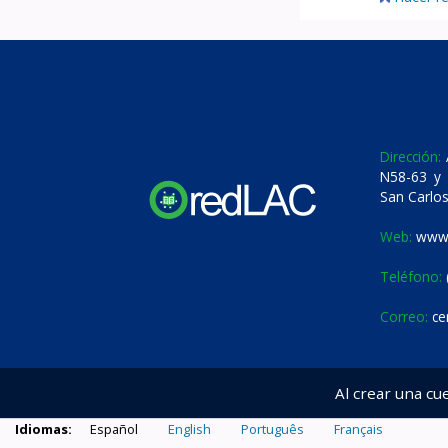
Dirección:
A
N58-63 y 
San Carlos
Web:
www.
Teléfono:
Correo:
ce
Al crear una cu
Idiomas:
Español
English
Português
Français