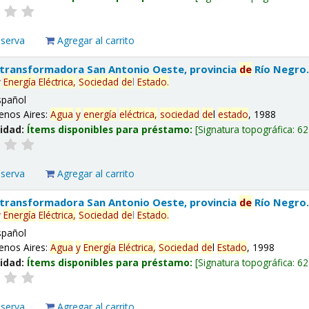
eserva
Agregar al carrito
 transformadora San Antonio Oeste, provincia
de
Río Negro
y
Energía
Eléctrica,
Sociedad
de
l
Estado
.
spañol
enos Aires:
Agua
y
energía
eléctrica,
sociedad
de
l
estado
, 1988
lidad:
Ítems disponibles para préstamo:
Signatura topográfica:
62
eserva
Agregar al carrito
 transformadora San Antonio Oeste, provincia
de
Río Negro
y
Energía
Eléctrica,
Sociedad
de
l
Estado
.
spañol
enos Aires:
Agua
y
Energía
Eléctrica,
Sociedad
de
l
Estado
, 1998
lidad:
Ítems disponibles para préstamo:
Signatura topográfica:
62
eserva
Agregar al carrito