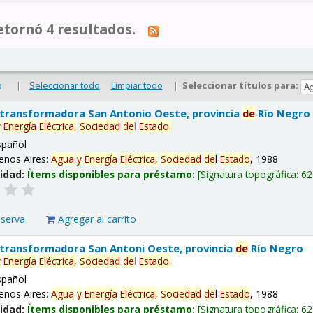
tornó 4 resultados.
|
Seleccionar todo
Limpiar todo
|
Seleccionar títulos para:
o
 transformadora San Antonio Oeste, provincia
de
Río Negro
y
Energía
Eléctrica,
Sociedad
de
l
Estado
.
spañol
enos Aires:
Agua
y
Energía
Eléctrica,
Sociedad
de
l
Estado
, 1988
lidad:
Ítems disponibles para préstamo:
Signatura topográfica:
62
eserva
Agregar al carrito
 transformadora San Antoni Oeste, provincia
de
Río Negro
y
Energía
Eléctrica,
Sociedad
de
l
Estado
.
spañol
enos Aires:
Agua
y
Energía
Eléctrica,
Sociedad
de
l
Estado
, 1988
lidad:
Ítems disponibles para préstamo:
Signatura topográfica:
62