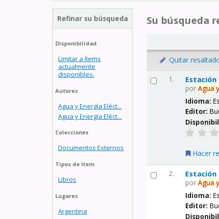
Refinar su búsqueda
Su búsqueda re
Disponibilidad
Limitar a ítems
Quitar resaltad
actualmente
disponibles.
1.
Estación
por
Agua
Autores
Idioma:
E
Agua y Energía Eléct...
Editor:
Bu
Agua y Energía Eléct...
Disponibi
Colecciones
Documentos Externos
Hacer r
Tipos de ítem
2.
Estación
Libros
por
Agua
Idioma:
E
Lugares
Editor:
Bu
Argentina
Disponibi