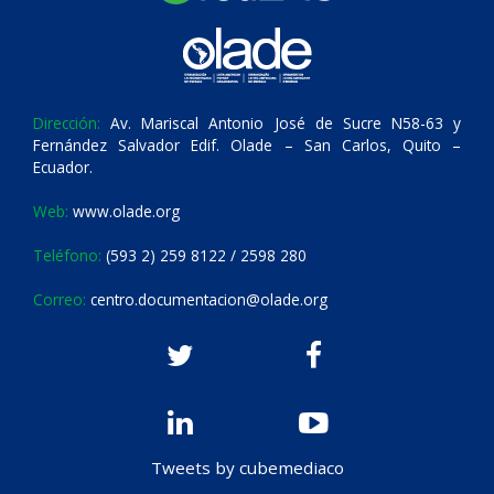
Dirección:
Av. Mariscal Antonio José de Sucre N58-63 y
Fernández Salvador Edif. Olade – San Carlos, Quito –
Ecuador.
Web:
www.olade.org
Teléfono:
(593 2) 259 8122 / 2598 280
Correo:
centro.documentacion@olade.org
Tweets by cubemediaco