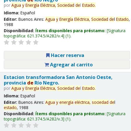
por
Agua
y
Energía
Eléctrica,
Sociedad
de
l
Estado
.
Idioma:
Español
Editor:
Buenos Aires:
Agua
y
Energía
Eléctrica,
Sociedad
de
l
Estado
,
1988
Disponibilidad:
Ítems disponibles para préstamo:
Signatura
topográfica:
621.374.5/A282/v.4
(1).
Hacer reserva
Agregar al carrito
Estacion transformadora San Antonio Oeste,
provincia
de
Río Negro.
por
Agua
y
Energía
Eléctrica,
Sociedad
de
l
Estado
.
Idioma:
Español
Editor:
Buenos Aires:
Agua
y
energía
eléctrica,
sociedad
de
l
estado
, 1988
Disponibilidad:
Ítems disponibles para préstamo:
Signatura
topográfica:
621.374.5/A282/v.3
(1).