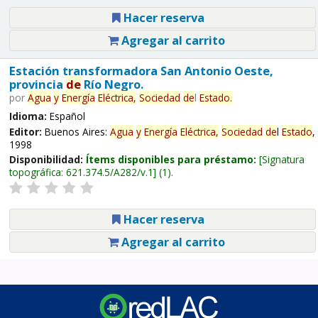
Hacer reserva
Agregar al carrito
Estación transformadora San Antonio Oeste,
provincia
de
Río Negro.
por
Agua
y
Energía
Eléctrica,
Sociedad
de
l
Estado
.
Idioma:
Español
Editor:
Buenos Aires:
Agua
y
Energía
Eléctrica,
Sociedad
de
l
Estado
,
1998
Disponibilidad:
Ítems disponibles para préstamo:
Signatura
topográfica:
621.374.5/A282/v.1
(1).
Hacer reserva
Agregar al carrito