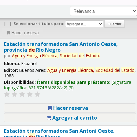
|
|
Seleccionar títulos para:
Hacer reserva
Estación transformadora San Antonio Oeste,
provincia
de
Río Negro
por
Agua
y
Energía
Eléctrica,
Sociedad
de
l
Estado
.
Idioma:
Español
Editor:
Buenos Aires:
Agua
y
Energía
Eléctrica,
Sociedad
de
l
Estado
,
1988
Disponibilidad:
Ítems disponibles para préstamo:
Signatura
topográfica:
621.374.5/A282/v.2
(3).
Hacer reserva
Agregar al carrito
Estación transformadora San Antoni Oeste,
provincia
de
Río Negro