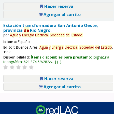
Hacer reserva
Agregar al carrito
Estación transformadora San Antonio Oeste,
provincia
de
Río Negro.
por
Agua
y
Energía
Eléctrica,
Sociedad
de
l
Estado
.
Idioma:
Español
Editor:
Buenos Aires:
Agua
y
Energía
Eléctrica,
Sociedad
de
l
Estado
,
1998
Disponibilidad:
Ítems disponibles para préstamo:
Signatura
topográfica:
621.374.5/A282/v.1
(1).
Hacer reserva
Agregar al carrito