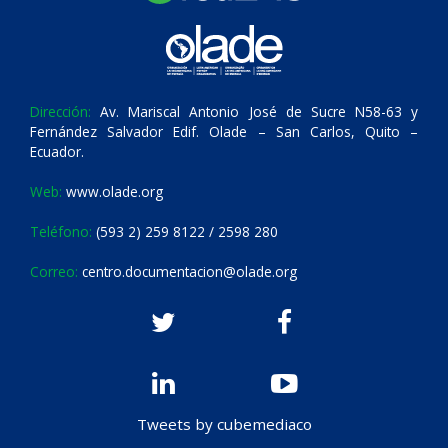
Dirección:
Av. Mariscal Antonio José de Sucre N58-63 y
Fernández Salvador Edif. Olade – San Carlos, Quito –
Ecuador.
Web:
www.olade.org
Teléfono:
(593 2) 259 8122 / 2598 280
Correo:
centro.documentacion@olade.org
Tweets by cubemediaco