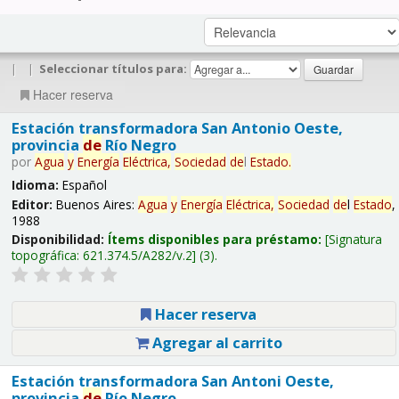
|
|
Seleccionar títulos para:
Hacer reserva
Estación transformadora San Antonio Oeste,
provincia
de
Río Negro
por
Agua
y
Energía
Eléctrica,
Sociedad
de
l
Estado
.
Idioma:
Español
Editor:
Buenos Aires:
Agua
y
Energía
Eléctrica,
Sociedad
de
l
Estado
,
1988
Disponibilidad:
Ítems disponibles para préstamo:
Signatura
topográfica:
621.374.5/A282/v.2
(3).
Hacer reserva
Agregar al carrito
Estación transformadora San Antoni Oeste,
provincia
de
Río Negro