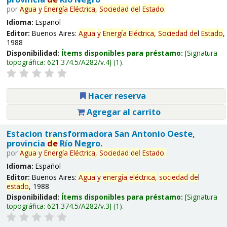
por
Agua
y
Energía
Eléctrica,
Sociedad
de
l
Estado
.
Idioma:
Español
Editor:
Buenos Aires:
Agua
y
Energía
Eléctrica,
Sociedad
de
l
Estado
,
1988
Disponibilidad:
Ítems disponibles para préstamo:
Signatura
topográfica:
621.374.5/A282/v.4
(1).
Hacer reserva
Agregar al carrito
Estacion transformadora San Antonio Oeste,
provincia
de
Río Negro.
por
Agua
y
Energía
Eléctrica,
Sociedad
de
l
Estado
.
Idioma:
Español
Editor:
Buenos Aires:
Agua
y
energía
eléctrica,
sociedad
de
l
estado
, 1988
Disponibilidad:
Ítems disponibles para préstamo:
Signatura
topográfica:
621.374.5/A282/v.3
(1).