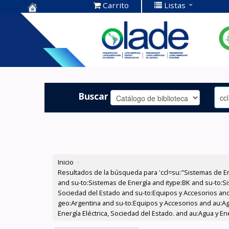
Carrito
Listas
Centro de
Documentación
OLADE -
Buscar
Inicio
›
Resultados de la búsqueda para 'ccl=su:"Sistemas de E
and su-to:Sistemas de Energía and itype:BK and su-to:Si
Sociedad del Estado and su-to:Equipos y Accesorios and
geo:Argentina and su-to:Equipos y Accesorios and au:Agu
Energía Eléctrica, Sociedad del Estado. and au:Agua y E