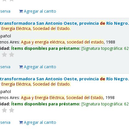
eserva
Agregar al carrito
 transformadora San Antonio Oeste, provincia
de
Río Negro
y
Energía
Eléctrica,
Sociedad
de
l
Estado
.
spañol
enos Aires:
Agua
y
energía
eléctrica,
sociedad
de
l
estado
, 1988
lidad:
Ítems disponibles para préstamo:
Signatura topográfica:
62
eserva
Agregar al carrito
 transformadora San Antonio Oeste, provincia
de
Río Negro
y
Energía
Eléctrica,
Sociedad
de
l
Estado
.
spañol
enos Aires:
Agua
y
Energía
Eléctrica,
Sociedad
de
l
Estado
, 1998
lidad:
Ítems disponibles para préstamo:
Signatura topográfica:
62
eserva
Agregar al carrito