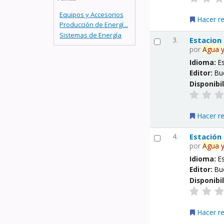
Equipos y Accesorios
Hacer r
Producción de Energí...
Sistemas de Energía
3.
Estacion
por
Agua
Idioma:
E
Editor:
Bu
Disponibi
Hacer r
4.
Estación
por
Agua
Idioma:
E
Editor:
Bu
Disponibi
Hacer r