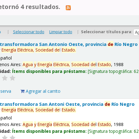
tornó 4 resultados.
|
Seleccionar todo
Limpiar todo
|
Seleccionar títulos para:
o
 transformadora San Antonio Oeste, provincia
de
Río Negro
y
Energía
Eléctrica,
Sociedad
de
l
Estado
.
spañol
enos Aires:
Agua
y
Energía
Eléctrica,
Sociedad
de
l
Estado
, 1988
lidad:
Ítems disponibles para préstamo:
Signatura topográfica:
62
eserva
Agregar al carrito
 transformadora San Antoni Oeste, provincia
de
Río Negro
y
Energía
Eléctrica,
Sociedad
de
l
Estado
.
spañol
enos Aires:
Agua
y
Energía
Eléctrica,
Sociedad
de
l
Estado
, 1988
lidad:
Ítems disponibles para préstamo:
Signatura topográfica:
62