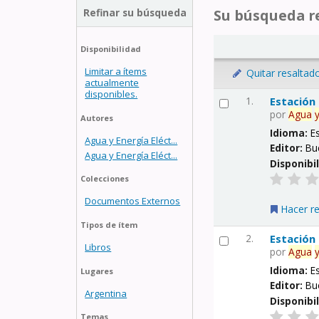
Refinar su búsqueda
Su búsqueda re
Disponibilidad
Limitar a ítems
Quitar resaltad
actualmente
disponibles.
1.
Estación
por
Agua
Autores
Idioma:
E
Agua y Energía Eléct...
Editor:
Bu
Agua y Energía Eléct...
Disponibi
Colecciones
Documentos Externos
Hacer r
Tipos de ítem
2.
Estación
Libros
por
Agua
Idioma:
E
Lugares
Editor:
Bu
Argentina
Disponibi
Temas