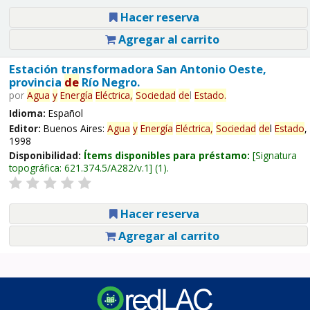
Hacer reserva
Agregar al carrito
Estación transformadora San Antonio Oeste,
provincia
de
Río Negro.
por
Agua
y
Energía
Eléctrica,
Sociedad
de
l
Estado
.
Idioma:
Español
Editor:
Buenos Aires:
Agua
y
Energía
Eléctrica,
Sociedad
de
l
Estado
,
1998
Disponibilidad:
Ítems disponibles para préstamo:
Signatura
topográfica:
621.374.5/A282/v.1
(1).
Hacer reserva
Agregar al carrito