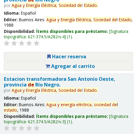
por
Agua
y
Energía
Eléctrica,
Sociedad
de
l
Estado
.
Idioma:
Español
Editor:
Buenos Aires:
Agua
y
Energía
Eléctrica,
Sociedad
de
l
Estado
,
1988
Disponibilidad:
Ítems disponibles para préstamo:
Signatura
topográfica:
621.374.5/A282/v.4
(1).
Hacer reserva
Agregar al carrito
Estacion transformadora San Antonio Oeste,
provincia
de
Río Negro.
por
Agua
y
Energía
Eléctrica,
Sociedad
de
l
Estado
.
Idioma:
Español
Editor:
Buenos Aires:
Agua
y
energía
eléctrica,
sociedad
de
l
estado
, 1988
Disponibilidad:
Ítems disponibles para préstamo:
Signatura
topográfica:
621.374.5/A282/v.3
(1).