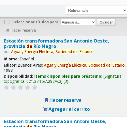
|
|
Seleccionar títulos para:
Hacer reserva
Estación transformadora San Antonio Oeste,
provincia
de
Río Negro
por
Agua
y
Energía
Eléctrica,
Sociedad
de
l
Estado
.
Idioma:
Español
Editor:
Buenos Aires:
Agua
y
Energía
Eléctrica,
Sociedad
de
l
Estado
,
1988
Disponibilidad:
Ítems disponibles para préstamo:
Signatura
topográfica:
621.374.5/A282/v.2
(3).
Hacer reserva
Agregar al carrito
Estación transformadora San Antoni Oeste,
provincia
de
Río Negro