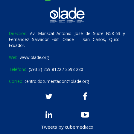
Dirección:
Av. Mariscal Antonio José de Sucre N58-63 y
Fernández Salvador Edif. Olade – San Carlos, Quito –
Ecuador.
Web:
www.olade.org
Teléfono:
(593 2) 259 8122 / 2598 280
Correo:
centro.documentacion@olade.org
Tweets by cubemediaco