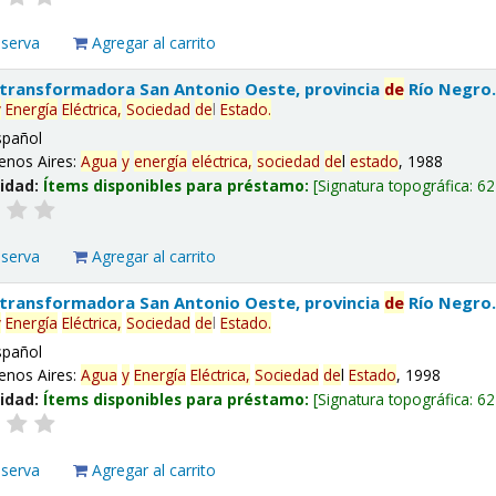
eserva
Agregar al carrito
 transformadora San Antonio Oeste, provincia
de
Río Negro
y
Energía
Eléctrica,
Sociedad
de
l
Estado
.
spañol
enos Aires:
Agua
y
energía
eléctrica,
sociedad
de
l
estado
, 1988
lidad:
Ítems disponibles para préstamo:
Signatura topográfica:
62
eserva
Agregar al carrito
 transformadora San Antonio Oeste, provincia
de
Río Negro
y
Energía
Eléctrica,
Sociedad
de
l
Estado
.
spañol
enos Aires:
Agua
y
Energía
Eléctrica,
Sociedad
de
l
Estado
, 1998
lidad:
Ítems disponibles para préstamo:
Signatura topográfica:
62
eserva
Agregar al carrito