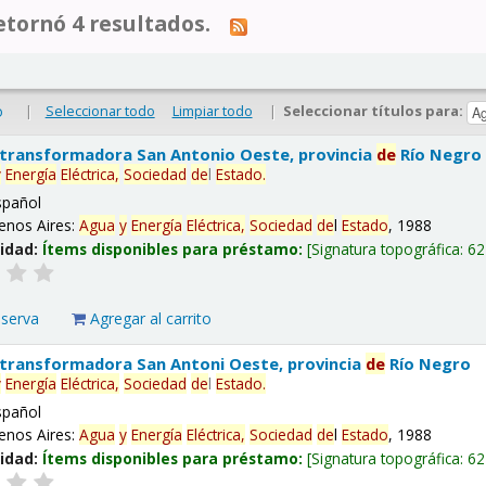
tornó 4 resultados.
|
Seleccionar todo
Limpiar todo
|
Seleccionar títulos para:
o
 transformadora San Antonio Oeste, provincia
de
Río Negro
y
Energía
Eléctrica,
Sociedad
de
l
Estado
.
spañol
enos Aires:
Agua
y
Energía
Eléctrica,
Sociedad
de
l
Estado
, 1988
lidad:
Ítems disponibles para préstamo:
Signatura topográfica:
62
eserva
Agregar al carrito
 transformadora San Antoni Oeste, provincia
de
Río Negro
y
Energía
Eléctrica,
Sociedad
de
l
Estado
.
spañol
enos Aires:
Agua
y
Energía
Eléctrica,
Sociedad
de
l
Estado
, 1988
lidad:
Ítems disponibles para préstamo:
Signatura topográfica:
62