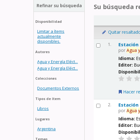
Refinar su búsqueda
Su búsqueda re
Disponibilidad
Limitar a ítems
Quitar resaltad
actualmente
disponibles.
1.
Estación
por
Agua
Autores
Idioma:
E
Agua y Energía Eléct...
Editor:
Bu
Agua y Energía Eléct...
Disponibi
Colecciones
Documentos Externos
Hacer r
Tipos de ítem
2.
Estación
Libros
por
Agua
Idioma:
E
Lugares
Editor:
Bu
Argentina
Disponibi
Temas