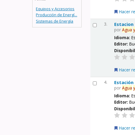
Equipos y Accesorios
Hacer r
Producción de Energí...
Sistemas de Energía
3.
Estacion
por
Agua
Idioma:
E
Editor:
Bu
Disponibi
Hacer r
4.
Estación
por
Agua
Idioma:
E
Editor:
Bu
Disponibi
Hacer r