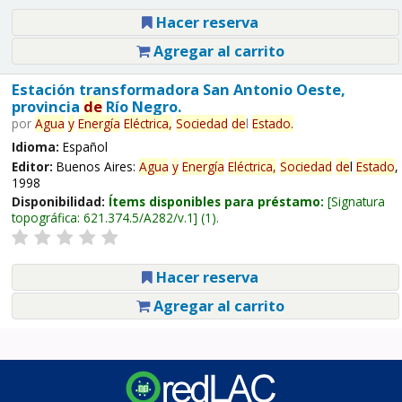
Hacer reserva
Agregar al carrito
Estación transformadora San Antonio Oeste,
provincia
de
Río Negro.
por
Agua
y
Energía
Eléctrica,
Sociedad
de
l
Estado
.
Idioma:
Español
Editor:
Buenos Aires:
Agua
y
Energía
Eléctrica,
Sociedad
de
l
Estado
,
1998
Disponibilidad:
Ítems disponibles para préstamo:
Signatura
topográfica:
621.374.5/A282/v.1
(1).
Hacer reserva
Agregar al carrito