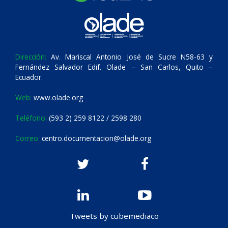
Dirección:
Av. Mariscal Antonio José de Sucre N58-63 y
Fernández Salvador Edif. Olade – San Carlos, Quito –
Ecuador.
Web:
www.olade.org
Teléfono:
(593 2) 259 8122 / 2598 280
Correo:
centro.documentacion@olade.org
Tweets by cubemediaco