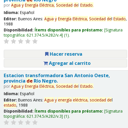
por
Agua
y
Energía
Eléctrica,
Sociedad
de
l
Estado
.
Idioma:
Español
Editor:
Buenos Aires:
Agua
y
Energía
Eléctrica,
Sociedad
de
l
Estado
,
1988
Disponibilidad:
Ítems disponibles para préstamo:
Signatura
topográfica:
621.374.5/A282/v.4
(1).
Hacer reserva
Agregar al carrito
Estacion transformadora San Antonio Oeste,
provincia
de
Río Negro.
por
Agua
y
Energía
Eléctrica,
Sociedad
de
l
Estado
.
Idioma:
Español
Editor:
Buenos Aires:
Agua
y
energía
eléctrica,
sociedad
de
l
estado
, 1988
Disponibilidad:
Ítems disponibles para préstamo:
Signatura
topográfica:
621.374.5/A282/v.3
(1).