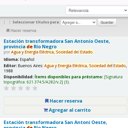
|
|
Seleccionar títulos para:
Hacer reserva
Estación transformadora San Antonio Oeste,
provincia
de
Río Negro
por
Agua
y
Energía
Eléctrica,
Sociedad
de
l
Estado
.
Idioma:
Español
Editor:
Buenos Aires:
Agua
y
Energía
Eléctrica,
Sociedad
de
l
Estado
,
1988
Disponibilidad:
Ítems disponibles para préstamo:
Signatura
topográfica:
621.374.5/A282/v.2
(3).
Hacer reserva
Agregar al carrito
Estación transformadora San Antoni Oeste,
provincia
de
Río Negro