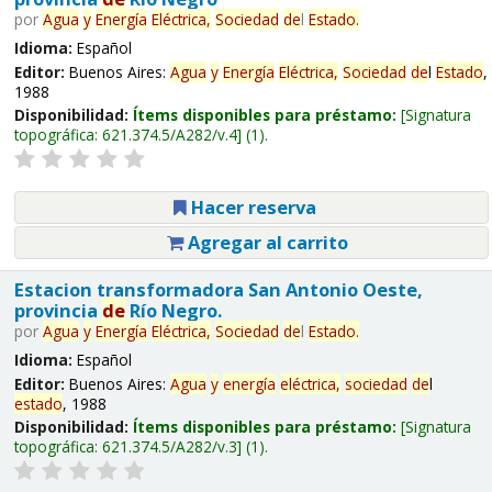
por
Agua
y
Energía
Eléctrica,
Sociedad
de
l
Estado
.
Idioma:
Español
Editor:
Buenos Aires:
Agua
y
Energía
Eléctrica,
Sociedad
de
l
Estado
,
1988
Disponibilidad:
Ítems disponibles para préstamo:
Signatura
topográfica:
621.374.5/A282/v.4
(1).
Hacer reserva
Agregar al carrito
Estacion transformadora San Antonio Oeste,
provincia
de
Río Negro.
por
Agua
y
Energía
Eléctrica,
Sociedad
de
l
Estado
.
Idioma:
Español
Editor:
Buenos Aires:
Agua
y
energía
eléctrica,
sociedad
de
l
estado
, 1988
Disponibilidad:
Ítems disponibles para préstamo:
Signatura
topográfica:
621.374.5/A282/v.3
(1).