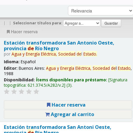
|
|
Seleccionar títulos para:
Hacer reserva
Estación transformadora San Antonio Oeste,
provincia
de
Río Negro
por
Agua
y
Energía
Eléctrica,
Sociedad
de
l
Estado
.
Idioma:
Español
Editor:
Buenos Aires:
Agua
y
Energía
Eléctrica,
Sociedad
de
l
Estado
,
1988
Disponibilidad:
Ítems disponibles para préstamo:
Signatura
topográfica:
621.374.5/A282/v.2
(3).
Hacer reserva
Agregar al carrito
Estación transformadora San Antoni Oeste,
provincia
de
Río Negro