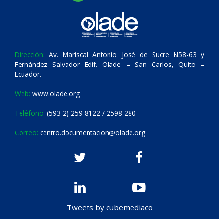
Dirección:
Av. Mariscal Antonio José de Sucre N58-63 y
Fernández Salvador Edif. Olade – San Carlos, Quito –
Ecuador.
Web:
www.olade.org
Teléfono:
(593 2) 259 8122 / 2598 280
Correo:
centro.documentacion@olade.org
Tweets by cubemediaco