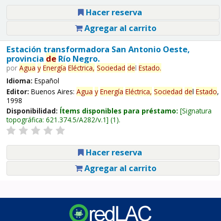
Hacer reserva
Agregar al carrito
Estación transformadora San Antonio Oeste,
provincia
de
Río Negro.
por
Agua
y
Energía
Eléctrica,
Sociedad
de
l
Estado
.
Idioma:
Español
Editor:
Buenos Aires:
Agua
y
Energía
Eléctrica,
Sociedad
de
l
Estado
,
1998
Disponibilidad:
Ítems disponibles para préstamo:
Signatura
topográfica:
621.374.5/A282/v.1
(1).
Hacer reserva
Agregar al carrito