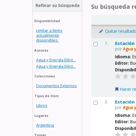
Refinar su búsqueda
Su búsqueda re
Disponibilidad
Limitar a ítems
Quitar resaltad
actualmente
disponibles.
1.
Estación
por
Agua
Autores
Idioma:
E
Agua y Energía Eléct...
Editor:
Bu
Agua y Energía Eléct...
Disponibi
Colecciones
Documentos Externos
Hacer r
Tipos de ítem
2.
Estación
Libros
por
Agua
Idioma:
E
Lugares
Editor:
Bu
Argentina
Disponibi
Temas