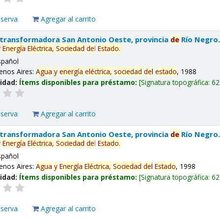
eserva
Agregar al carrito
 transformadora San Antonio Oeste, provincia
de
Río Negro
y
Energía
Eléctrica,
Sociedad
de
l
Estado
.
spañol
enos Aires:
Agua
y
energía
eléctrica,
sociedad
de
l
estado
, 1988
lidad:
Ítems disponibles para préstamo:
Signatura topográfica:
62
eserva
Agregar al carrito
 transformadora San Antonio Oeste, provincia
de
Río Negro
y
Energía
Eléctrica,
Sociedad
de
l
Estado
.
spañol
enos Aires:
Agua
y
Energía
Eléctrica,
Sociedad
de
l
Estado
, 1998
lidad:
Ítems disponibles para préstamo:
Signatura topográfica:
62
eserva
Agregar al carrito