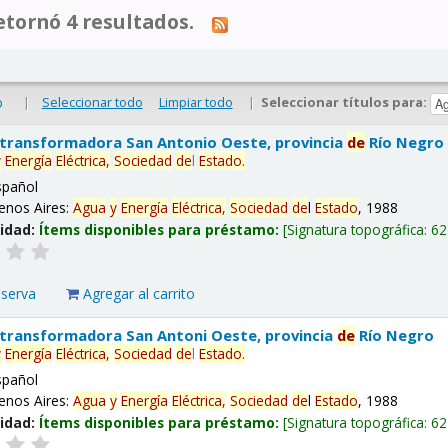
tornó 4 resultados.
|
Seleccionar todo
Limpiar todo
|
Seleccionar títulos para:
o
 transformadora San Antonio Oeste, provincia
de
Río Negro
y
Energía
Eléctrica,
Sociedad
de
l
Estado
.
spañol
enos Aires:
Agua
y
Energía
Eléctrica,
Sociedad
de
l
Estado
, 1988
lidad:
Ítems disponibles para préstamo:
Signatura topográfica:
62
eserva
Agregar al carrito
 transformadora San Antoni Oeste, provincia
de
Río Negro
y
Energía
Eléctrica,
Sociedad
de
l
Estado
.
spañol
enos Aires:
Agua
y
Energía
Eléctrica,
Sociedad
de
l
Estado
, 1988
lidad:
Ítems disponibles para préstamo:
Signatura topográfica:
62