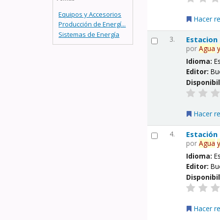
Equipos y Accesorios
Hacer r
Producción de Energí...
Sistemas de Energía
3.
Estacion
por
Agua
Idioma:
E
Editor:
Bu
Disponibi
Hacer r
4.
Estación
por
Agua
Idioma:
E
Editor:
Bu
Disponibi
Hacer r