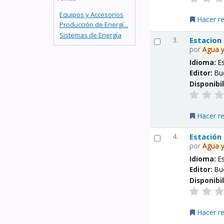
Equipos y Accesorios
Hacer r
Producción de Energí...
Sistemas de Energía
3.
Estacion
por
Agua
Idioma:
E
Editor:
Bu
Disponibi
Hacer r
4.
Estación
por
Agua
Idioma:
E
Editor:
Bu
Disponibi
Hacer r