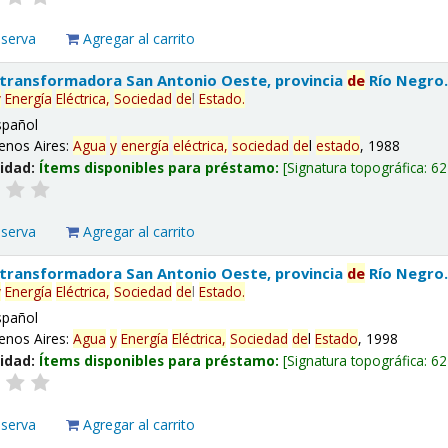
eserva
Agregar al carrito
 transformadora San Antonio Oeste, provincia
de
Río Negro
y
Energía
Eléctrica,
Sociedad
de
l
Estado
.
spañol
enos Aires:
Agua
y
energía
eléctrica,
sociedad
de
l
estado
, 1988
lidad:
Ítems disponibles para préstamo:
Signatura topográfica:
62
eserva
Agregar al carrito
 transformadora San Antonio Oeste, provincia
de
Río Negro
y
Energía
Eléctrica,
Sociedad
de
l
Estado
.
spañol
enos Aires:
Agua
y
Energía
Eléctrica,
Sociedad
de
l
Estado
, 1998
lidad:
Ítems disponibles para préstamo:
Signatura topográfica:
62
eserva
Agregar al carrito