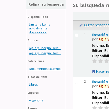
Refinar su búsqueda
Su búsqueda re
Disponibilidad
Limitar a ítems
Quitar resaltad
actualmente
disponibles.
1.
Estación
por
Agua
Autores
Idioma:
E
Agua y Energía Eléct...
Editor:
Bu
Agua y Energía Eléct...
Disponibi
Colecciones
Documentos Externos
Hacer r
Tipos de ítem
2.
Estación
Libros
por
Agua
Idioma:
E
Lugares
Editor:
Bu
Argentina
Disponibi
Temas