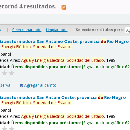
tornó 4 resultados.
|
Seleccionar todo
Limpiar todo
|
Seleccionar títulos para:
o
 transformadora San Antonio Oeste, provincia
de
Río Negro
y
Energía
Eléctrica,
Sociedad
de
l
Estado
.
spañol
enos Aires:
Agua
y
Energía
Eléctrica,
Sociedad
de
l
Estado
, 1988
lidad:
Ítems disponibles para préstamo:
Signatura topográfica:
62
eserva
Agregar al carrito
 transformadora San Antoni Oeste, provincia
de
Río Negro
y
Energía
Eléctrica,
Sociedad
de
l
Estado
.
spañol
enos Aires:
Agua
y
Energía
Eléctrica,
Sociedad
de
l
Estado
, 1988
lidad:
Ítems disponibles para préstamo:
Signatura topográfica:
62