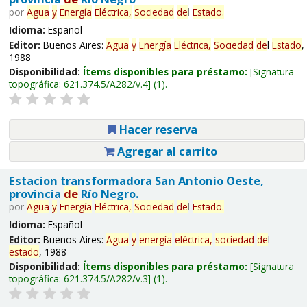
por
Agua
y
Energía
Eléctrica,
Sociedad
de
l
Estado
.
Idioma:
Español
Editor:
Buenos Aires:
Agua
y
Energía
Eléctrica,
Sociedad
de
l
Estado
,
1988
Disponibilidad:
Ítems disponibles para préstamo:
Signatura
topográfica:
621.374.5/A282/v.4
(1).
Hacer reserva
Agregar al carrito
Estacion transformadora San Antonio Oeste,
provincia
de
Río Negro.
por
Agua
y
Energía
Eléctrica,
Sociedad
de
l
Estado
.
Idioma:
Español
Editor:
Buenos Aires:
Agua
y
energía
eléctrica,
sociedad
de
l
estado
, 1988
Disponibilidad:
Ítems disponibles para préstamo:
Signatura
topográfica:
621.374.5/A282/v.3
(1).