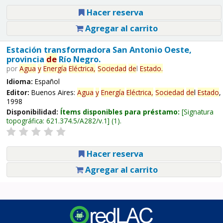
Hacer reserva
Agregar al carrito
Estación transformadora San Antonio Oeste,
provincia
de
Río Negro.
por
Agua
y
Energía
Eléctrica,
Sociedad
de
l
Estado
.
Idioma:
Español
Editor:
Buenos Aires:
Agua
y
Energía
Eléctrica,
Sociedad
de
l
Estado
,
1998
Disponibilidad:
Ítems disponibles para préstamo:
Signatura
topográfica:
621.374.5/A282/v.1
(1).
Hacer reserva
Agregar al carrito