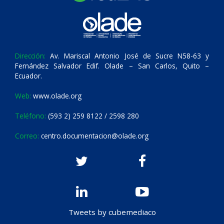
Dirección:
Av. Mariscal Antonio José de Sucre N58-63 y
Fernández Salvador Edif. Olade – San Carlos, Quito –
Ecuador.
Web:
www.olade.org
Teléfono:
(593 2) 259 8122 / 2598 280
Correo:
centro.documentacion@olade.org
Tweets by cubemediaco