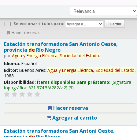
|
|
Seleccionar títulos para:
Hacer reserva
Estación transformadora San Antonio Oeste,
provincia
de
Río Negro
por
Agua
y
Energía
Eléctrica,
Sociedad
de
l
Estado
.
Idioma:
Español
Editor:
Buenos Aires:
Agua
y
Energía
Eléctrica,
Sociedad
de
l
Estado
,
1988
Disponibilidad:
Ítems disponibles para préstamo:
Signatura
topográfica:
621.374.5/A282/v.2
(3).
Hacer reserva
Agregar al carrito
Estación transformadora San Antoni Oeste,
provincia
de
Río Negro