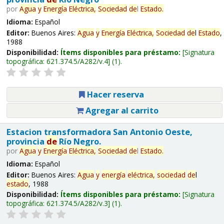
por
Agua
y
Energía
Eléctrica,
Sociedad
de
l
Estado
.
Idioma:
Español
Editor:
Buenos Aires:
Agua
y
Energía
Eléctrica,
Sociedad
de
l
Estado
,
1988
Disponibilidad:
Ítems disponibles para préstamo:
Signatura
topográfica:
621.374.5/A282/v.4
(1).
Hacer reserva
Agregar al carrito
Estacion transformadora San Antonio Oeste,
provincia
de
Río Negro.
por
Agua
y
Energía
Eléctrica,
Sociedad
de
l
Estado
.
Idioma:
Español
Editor:
Buenos Aires:
Agua
y
energía
eléctrica,
sociedad
de
l
estado
, 1988
Disponibilidad:
Ítems disponibles para préstamo:
Signatura
topográfica:
621.374.5/A282/v.3
(1).