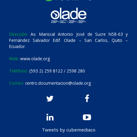
Dirección:
Av. Mariscal Antonio José de Sucre N58-63 y
Fernández Salvador Edif. Olade – San Carlos, Quito –
Ecuador.
Web:
www.olade.org
Teléfono:
(593 2) 259 8122 / 2598 280
Correo:
centro.documentacion@olade.org
Tweets by cubemediaco