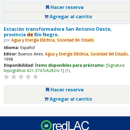
Hacer reserva
Agregar al carrito
Estación transformadora San Antonio Oeste,
provincia
de
Río Negro.
por
Agua
y
Energía
Eléctrica,
Sociedad
de
l
Estado
.
Idioma:
Español
Editor:
Buenos Aires:
Agua
y
Energía
Eléctrica,
Sociedad
de
l
Estado
,
1998
Disponibilidad:
Ítems disponibles para préstamo:
Signatura
topográfica:
621.374.5/A282/v.1
(1).
Hacer reserva
Agregar al carrito