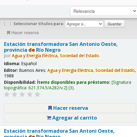
|
|
Seleccionar títulos para:
Hacer reserva
Estación transformadora San Antonio Oeste,
provincia
de
Río Negro
por
Agua
y
Energía
Eléctrica,
Sociedad
de
l
Estado
.
Idioma:
Español
Editor:
Buenos Aires:
Agua
y
Energía
Eléctrica,
Sociedad
de
l
Estado
,
1988
Disponibilidad:
Ítems disponibles para préstamo:
Signatura
topográfica:
621.374.5/A282/v.2
(3).
Hacer reserva
Agregar al carrito
Estación transformadora San Antoni Oeste,
provincia
de
Río Negro