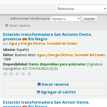
|
|
Seleccionar títulos para:
Hacer reserva
Estación transformadora San Antonio Oeste,
provincia
de
Río Negro
por
Agua
y
Energía
Eléctrica,
Sociedad
de
l
Estado
.
Idioma:
Español
Editor:
Buenos Aires:
Agua
y
Energía
Eléctrica,
Sociedad
de
l
Estado
,
1988
Disponibilidad:
Ítems disponibles para préstamo:
Signatura
topográfica:
621.374.5/A282/v.2
(3).
Hacer reserva
Agregar al carrito
Estación transformadora San Antoni Oeste,
provincia
de
Río Negro