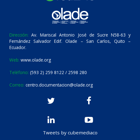
Dirección:
Av. Mariscal Antonio José de Sucre N58-63 y
Fernández Salvador Edif. Olade – San Carlos, Quito –
Ecuador.
Web:
www.olade.org
Teléfono:
(593 2) 259 8122 / 2598 280
Correo:
centro.documentacion@olade.org
Tweets by cubemediaco