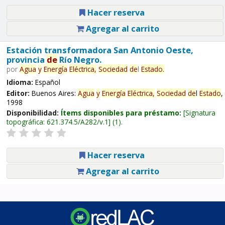
Hacer reserva
Agregar al carrito
Estación transformadora San Antonio Oeste,
provincia
de
Río Negro.
por
Agua
y
Energía
Eléctrica,
Sociedad
de
l
Estado
.
Idioma:
Español
Editor:
Buenos Aires:
Agua
y
Energía
Eléctrica,
Sociedad
de
l
Estado
,
1998
Disponibilidad:
Ítems disponibles para préstamo:
Signatura
topográfica:
621.374.5/A282/v.1
(1).
Hacer reserva
Agregar al carrito