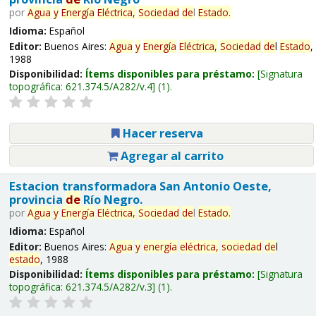
por
Agua
y
Energía
Eléctrica,
Sociedad
de
l
Estado
.
Idioma:
Español
Editor:
Buenos Aires:
Agua
y
Energía
Eléctrica,
Sociedad
de
l
Estado
,
1988
Disponibilidad:
Ítems disponibles para préstamo:
Signatura
topográfica:
621.374.5/A282/v.4
(1).
Hacer reserva
Agregar al carrito
Estacion transformadora San Antonio Oeste,
provincia
de
Río Negro.
por
Agua
y
Energía
Eléctrica,
Sociedad
de
l
Estado
.
Idioma:
Español
Editor:
Buenos Aires:
Agua
y
energía
eléctrica,
sociedad
de
l
estado
, 1988
Disponibilidad:
Ítems disponibles para préstamo:
Signatura
topográfica:
621.374.5/A282/v.3
(1).