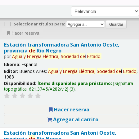
|
|
Seleccionar títulos para:
Hacer reserva
Estación transformadora San Antonio Oeste,
provincia
de
Río Negro
por
Agua
y
Energía
Eléctrica,
Sociedad
de
l
Estado
.
Idioma:
Español
Editor:
Buenos Aires:
Agua
y
Energía
Eléctrica,
Sociedad
de
l
Estado
,
1988
Disponibilidad:
Ítems disponibles para préstamo:
Signatura
topográfica:
621.374.5/A282/v.2
(3).
Hacer reserva
Agregar al carrito
Estación transformadora San Antoni Oeste,
provincia
de
Río Negro