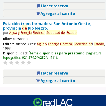
Hacer reserva
Agregar al carrito
Estación transformadora San Antonio Oeste,
provincia
de
Río Negro.
por
Agua
y
Energía
Eléctrica,
Sociedad
de
l
Estado
.
Idioma:
Español
Editor:
Buenos Aires:
Agua
y
Energía
Eléctrica,
Sociedad
de
l
Estado
,
1998
Disponibilidad:
Ítems disponibles para préstamo:
Signatura
topográfica:
621.374.5/A282/v.1
(1).
Hacer reserva
Agregar al carrito