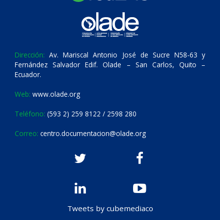
Dirección:
Av. Mariscal Antonio José de Sucre N58-63 y
Fernández Salvador Edif. Olade – San Carlos, Quito –
Ecuador.
Web:
www.olade.org
Teléfono:
(593 2) 259 8122 / 2598 280
Correo:
centro.documentacion@olade.org
Tweets by cubemediaco