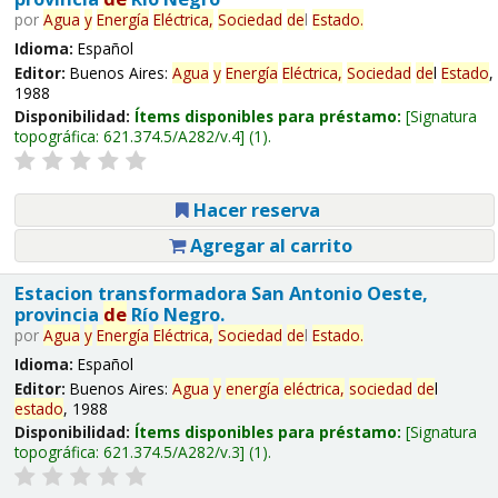
por
Agua
y
Energía
Eléctrica,
Sociedad
de
l
Estado
.
Idioma:
Español
Editor:
Buenos Aires:
Agua
y
Energía
Eléctrica,
Sociedad
de
l
Estado
,
1988
Disponibilidad:
Ítems disponibles para préstamo:
Signatura
topográfica:
621.374.5/A282/v.4
(1).
Hacer reserva
Agregar al carrito
Estacion transformadora San Antonio Oeste,
provincia
de
Río Negro.
por
Agua
y
Energía
Eléctrica,
Sociedad
de
l
Estado
.
Idioma:
Español
Editor:
Buenos Aires:
Agua
y
energía
eléctrica,
sociedad
de
l
estado
, 1988
Disponibilidad:
Ítems disponibles para préstamo:
Signatura
topográfica:
621.374.5/A282/v.3
(1).