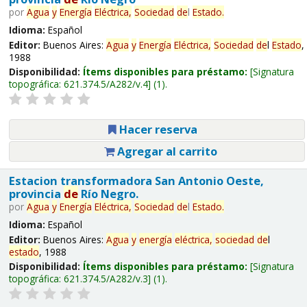
por
Agua
y
Energía
Eléctrica,
Sociedad
de
l
Estado
.
Idioma:
Español
Editor:
Buenos Aires:
Agua
y
Energía
Eléctrica,
Sociedad
de
l
Estado
,
1988
Disponibilidad:
Ítems disponibles para préstamo:
Signatura
topográfica:
621.374.5/A282/v.4
(1).
Hacer reserva
Agregar al carrito
Estacion transformadora San Antonio Oeste,
provincia
de
Río Negro.
por
Agua
y
Energía
Eléctrica,
Sociedad
de
l
Estado
.
Idioma:
Español
Editor:
Buenos Aires:
Agua
y
energía
eléctrica,
sociedad
de
l
estado
, 1988
Disponibilidad:
Ítems disponibles para préstamo:
Signatura
topográfica:
621.374.5/A282/v.3
(1).