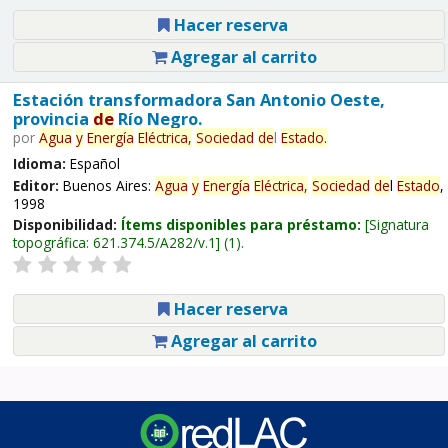
Hacer reserva
Agregar al carrito
Estación transformadora San Antonio Oeste,
provincia
de
Río Negro.
por
Agua
y
Energía
Eléctrica,
Sociedad
de
l
Estado
.
Idioma:
Español
Editor:
Buenos Aires:
Agua
y
Energía
Eléctrica,
Sociedad
de
l
Estado
,
1998
Disponibilidad:
Ítems disponibles para préstamo:
Signatura
topográfica:
621.374.5/A282/v.1
(1).
Hacer reserva
Agregar al carrito