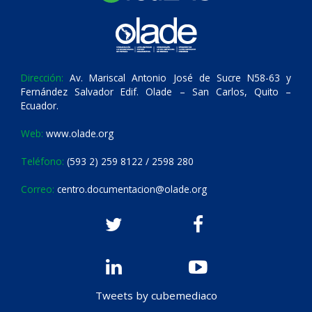
Dirección:
Av. Mariscal Antonio José de Sucre N58-63 y
Fernández Salvador Edif. Olade – San Carlos, Quito –
Ecuador.
Web:
www.olade.org
Teléfono:
(593 2) 259 8122 / 2598 280
Correo:
centro.documentacion@olade.org
Tweets by cubemediaco