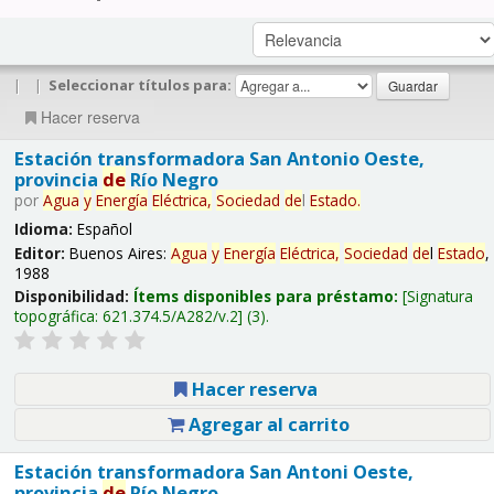
|
|
Seleccionar títulos para:
Hacer reserva
Estación transformadora San Antonio Oeste,
provincia
de
Río Negro
por
Agua
y
Energía
Eléctrica,
Sociedad
de
l
Estado
.
Idioma:
Español
Editor:
Buenos Aires:
Agua
y
Energía
Eléctrica,
Sociedad
de
l
Estado
,
1988
Disponibilidad:
Ítems disponibles para préstamo:
Signatura
topográfica:
621.374.5/A282/v.2
(3).
Hacer reserva
Agregar al carrito
Estación transformadora San Antoni Oeste,
provincia
de
Río Negro