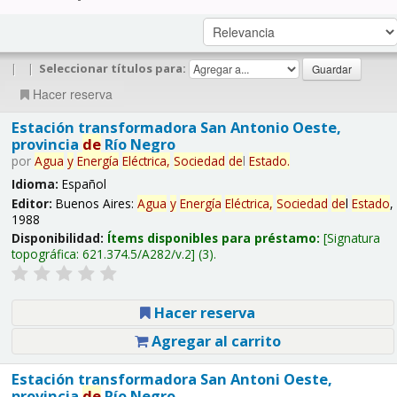
|
|
Seleccionar títulos para:
Hacer reserva
Estación transformadora San Antonio Oeste,
provincia
de
Río Negro
por
Agua
y
Energía
Eléctrica,
Sociedad
de
l
Estado
.
Idioma:
Español
Editor:
Buenos Aires:
Agua
y
Energía
Eléctrica,
Sociedad
de
l
Estado
,
1988
Disponibilidad:
Ítems disponibles para préstamo:
Signatura
topográfica:
621.374.5/A282/v.2
(3).
Hacer reserva
Agregar al carrito
Estación transformadora San Antoni Oeste,
provincia
de
Río Negro