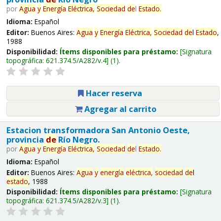
por
Agua
y
Energía
Eléctrica,
Sociedad
de
l
Estado
.
Idioma:
Español
Editor:
Buenos Aires:
Agua
y
Energía
Eléctrica,
Sociedad
de
l
Estado
,
1988
Disponibilidad:
Ítems disponibles para préstamo:
Signatura
topográfica:
621.374.5/A282/v.4
(1).
Hacer reserva
Agregar al carrito
Estacion transformadora San Antonio Oeste,
provincia
de
Río Negro.
por
Agua
y
Energía
Eléctrica,
Sociedad
de
l
Estado
.
Idioma:
Español
Editor:
Buenos Aires:
Agua
y
energía
eléctrica,
sociedad
de
l
estado
, 1988
Disponibilidad:
Ítems disponibles para préstamo:
Signatura
topográfica:
621.374.5/A282/v.3
(1).