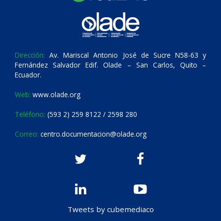
Dirección:
Av. Mariscal Antonio José de Sucre N58-63 y
Fernández Salvador Edif. Olade – San Carlos, Quito –
Ecuador.
Web:
www.olade.org
Teléfono:
(593 2) 259 8122 / 2598 280
Correo:
centro.documentacion@olade.org
Tweets by cubemediaco