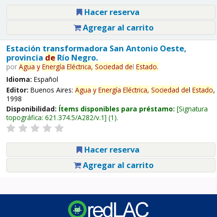
Hacer reserva
Agregar al carrito
Estación transformadora San Antonio Oeste,
provincia
de
Río Negro.
por
Agua
y
Energía
Eléctrica,
Sociedad
de
l
Estado
.
Idioma:
Español
Editor:
Buenos Aires:
Agua
y
Energía
Eléctrica,
Sociedad
de
l
Estado
,
1998
Disponibilidad:
Ítems disponibles para préstamo:
Signatura
topográfica:
621.374.5/A282/v.1
(1).
Hacer reserva
Agregar al carrito