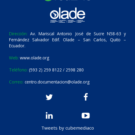
Dirección:
Av. Mariscal Antonio José de Sucre N58-63 y
Fernández Salvador Edif. Olade – San Carlos, Quito –
Ecuador.
Web:
www.olade.org
Teléfono:
(593 2) 259 8122 / 2598 280
Correo:
centro.documentacion@olade.org
Tweets by cubemediaco