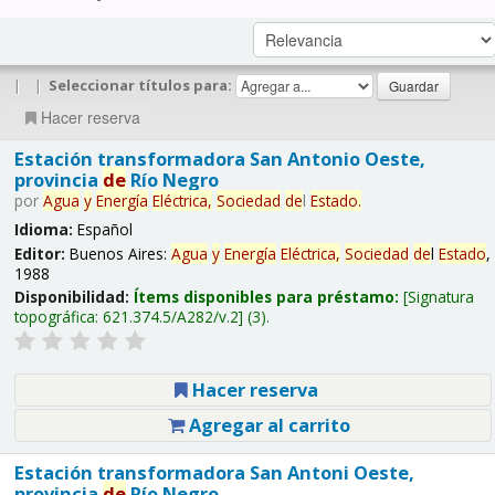
|
|
Seleccionar títulos para:
Hacer reserva
Estación transformadora San Antonio Oeste,
provincia
de
Río Negro
por
Agua
y
Energía
Eléctrica,
Sociedad
de
l
Estado
.
Idioma:
Español
Editor:
Buenos Aires:
Agua
y
Energía
Eléctrica,
Sociedad
de
l
Estado
,
1988
Disponibilidad:
Ítems disponibles para préstamo:
Signatura
topográfica:
621.374.5/A282/v.2
(3).
Hacer reserva
Agregar al carrito
Estación transformadora San Antoni Oeste,
provincia
de
Río Negro