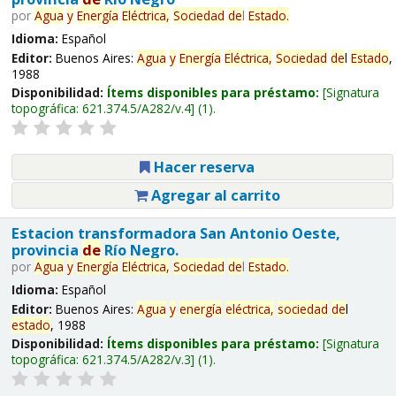
por
Agua
y
Energía
Eléctrica,
Sociedad
de
l
Estado
.
Idioma:
Español
Editor:
Buenos Aires:
Agua
y
Energía
Eléctrica,
Sociedad
de
l
Estado
,
1988
Disponibilidad:
Ítems disponibles para préstamo:
Signatura
topográfica:
621.374.5/A282/v.4
(1).
Hacer reserva
Agregar al carrito
Estacion transformadora San Antonio Oeste,
provincia
de
Río Negro.
por
Agua
y
Energía
Eléctrica,
Sociedad
de
l
Estado
.
Idioma:
Español
Editor:
Buenos Aires:
Agua
y
energía
eléctrica,
sociedad
de
l
estado
, 1988
Disponibilidad:
Ítems disponibles para préstamo:
Signatura
topográfica:
621.374.5/A282/v.3
(1).