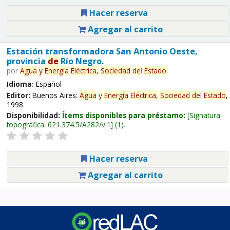
Hacer reserva
Agregar al carrito
Estación transformadora San Antonio Oeste,
provincia
de
Río Negro.
por
Agua
y
Energía
Eléctrica,
Sociedad
de
l
Estado
.
Idioma:
Español
Editor:
Buenos Aires:
Agua
y
Energía
Eléctrica,
Sociedad
de
l
Estado
,
1998
Disponibilidad:
Ítems disponibles para préstamo:
Signatura
topográfica:
621.374.5/A282/v.1
(1).
Hacer reserva
Agregar al carrito