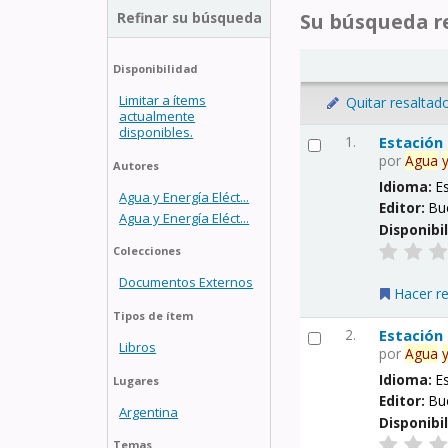
Refinar su búsqueda
Su búsqueda re
Disponibilidad
Limitar a ítems
Quitar resaltad
actualmente
disponibles.
1.
Estación
por
Agua
Autores
Idioma:
E
Agua y Energía Eléct...
Editor:
Bu
Agua y Energía Eléct...
Disponibi
Colecciones
Documentos Externos
Hacer r
Tipos de ítem
2.
Estación
Libros
por
Agua
Idioma:
E
Lugares
Editor:
Bu
Argentina
Disponibi
Temas