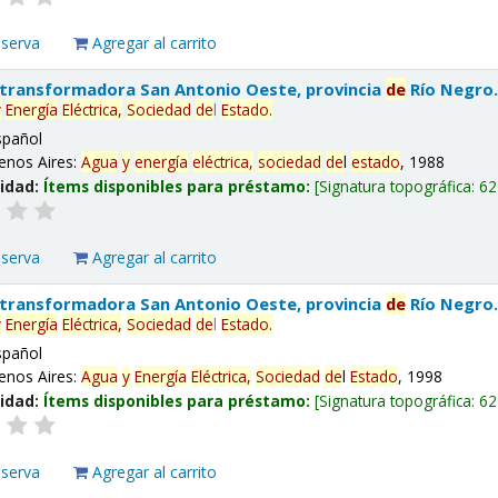
eserva
Agregar al carrito
 transformadora San Antonio Oeste, provincia
de
Río Negro
y
Energía
Eléctrica,
Sociedad
de
l
Estado
.
spañol
enos Aires:
Agua
y
energía
eléctrica,
sociedad
de
l
estado
, 1988
lidad:
Ítems disponibles para préstamo:
Signatura topográfica:
62
eserva
Agregar al carrito
 transformadora San Antonio Oeste, provincia
de
Río Negro
y
Energía
Eléctrica,
Sociedad
de
l
Estado
.
spañol
enos Aires:
Agua
y
Energía
Eléctrica,
Sociedad
de
l
Estado
, 1998
lidad:
Ítems disponibles para préstamo:
Signatura topográfica:
62
eserva
Agregar al carrito