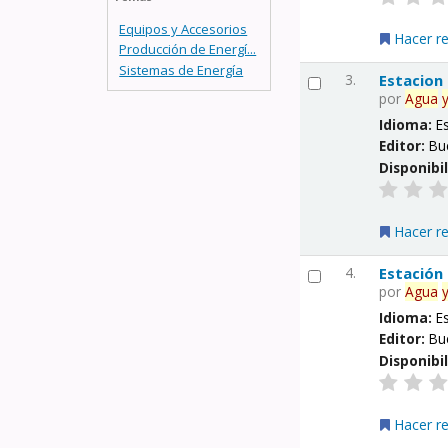
Equipos y Accesorios
Hacer r
Producción de Energí...
Sistemas de Energía
3.
Estacion
por
Agua
Idioma:
E
Editor:
Bu
Disponibi
Hacer r
4.
Estación
por
Agua
Idioma:
E
Editor:
Bu
Disponibi
Hacer r