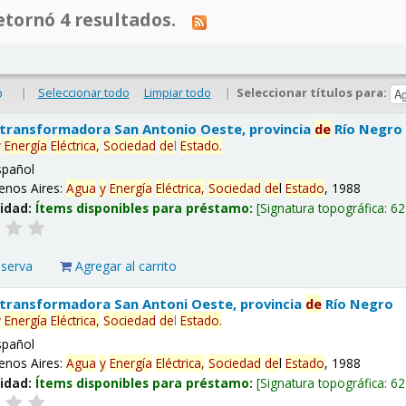
tornó 4 resultados.
|
Seleccionar todo
Limpiar todo
|
Seleccionar títulos para:
o
 transformadora San Antonio Oeste, provincia
de
Río Negro
y
Energía
Eléctrica,
Sociedad
de
l
Estado
.
spañol
enos Aires:
Agua
y
Energía
Eléctrica,
Sociedad
de
l
Estado
, 1988
lidad:
Ítems disponibles para préstamo:
Signatura topográfica:
62
eserva
Agregar al carrito
 transformadora San Antoni Oeste, provincia
de
Río Negro
y
Energía
Eléctrica,
Sociedad
de
l
Estado
.
spañol
enos Aires:
Agua
y
Energía
Eléctrica,
Sociedad
de
l
Estado
, 1988
lidad:
Ítems disponibles para préstamo:
Signatura topográfica:
62