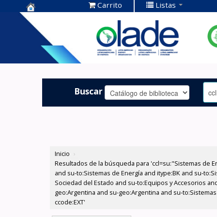
Carrito
Listas
Centro de
Documentación
OLADE -
Buscar
Inicio
›
Resultados de la búsqueda para 'ccl=su:"Sistemas de E
and su-to:Sistemas de Energía and itype:BK and su-to:Si
Sociedad del Estado and su-to:Equipos y Accesorios and
geo:Argentina and su-geo:Argentina and su-to:Sistemas 
ccode:EXT'