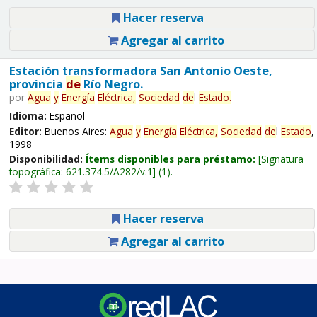
Hacer reserva
Agregar al carrito
Estación transformadora San Antonio Oeste,
provincia
de
Río Negro.
por
Agua
y
Energía
Eléctrica,
Sociedad
de
l
Estado
.
Idioma:
Español
Editor:
Buenos Aires:
Agua
y
Energía
Eléctrica,
Sociedad
de
l
Estado
,
1998
Disponibilidad:
Ítems disponibles para préstamo:
Signatura
topográfica:
621.374.5/A282/v.1
(1).
Hacer reserva
Agregar al carrito