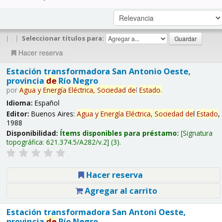
|
|
Seleccionar títulos para:
Hacer reserva
Estación transformadora San Antonio Oeste,
provincia
de
Río Negro
por
Agua
y
Energía
Eléctrica,
Sociedad
de
l
Estado
.
Idioma:
Español
Editor:
Buenos Aires:
Agua
y
Energía
Eléctrica,
Sociedad
de
l
Estado
,
1988
Disponibilidad:
Ítems disponibles para préstamo:
Signatura
topográfica:
621.374.5/A282/v.2
(3).
Hacer reserva
Agregar al carrito
Estación transformadora San Antoni Oeste,
provincia
de
Río Negro