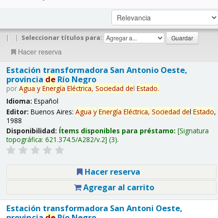
|
|
Seleccionar títulos para:
Hacer reserva
Estación transformadora San Antonio Oeste,
provincia
de
Río Negro
por
Agua
y
Energía
Eléctrica,
Sociedad
de
l
Estado
.
Idioma:
Español
Editor:
Buenos Aires:
Agua
y
Energía
Eléctrica,
Sociedad
de
l
Estado
,
1988
Disponibilidad:
Ítems disponibles para préstamo:
Signatura
topográfica:
621.374.5/A282/v.2
(3).
Hacer reserva
Agregar al carrito
Estación transformadora San Antoni Oeste,
provincia
de
Río Negro