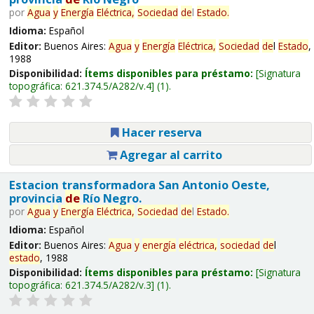
por
Agua
y
Energía
Eléctrica,
Sociedad
de
l
Estado
.
Idioma:
Español
Editor:
Buenos Aires:
Agua
y
Energía
Eléctrica,
Sociedad
de
l
Estado
,
1988
Disponibilidad:
Ítems disponibles para préstamo:
Signatura
topográfica:
621.374.5/A282/v.4
(1).
Hacer reserva
Agregar al carrito
Estacion transformadora San Antonio Oeste,
provincia
de
Río Negro.
por
Agua
y
Energía
Eléctrica,
Sociedad
de
l
Estado
.
Idioma:
Español
Editor:
Buenos Aires:
Agua
y
energía
eléctrica,
sociedad
de
l
estado
, 1988
Disponibilidad:
Ítems disponibles para préstamo:
Signatura
topográfica:
621.374.5/A282/v.3
(1).