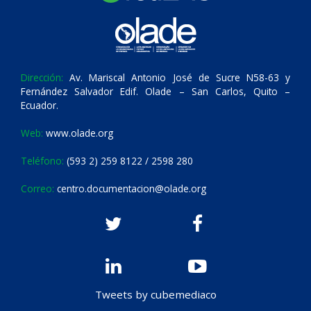
Dirección:
Av. Mariscal Antonio José de Sucre N58-63 y
Fernández Salvador Edif. Olade – San Carlos, Quito –
Ecuador.
Web:
www.olade.org
Teléfono:
(593 2) 259 8122 / 2598 280
Correo:
centro.documentacion@olade.org
Tweets by cubemediaco