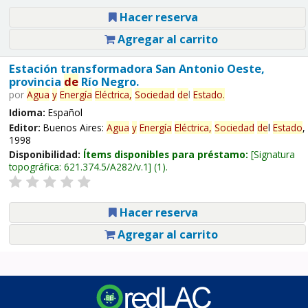
Hacer reserva
Agregar al carrito
Estación transformadora San Antonio Oeste,
provincia
de
Río Negro.
por
Agua
y
Energía
Eléctrica,
Sociedad
de
l
Estado
.
Idioma:
Español
Editor:
Buenos Aires:
Agua
y
Energía
Eléctrica,
Sociedad
de
l
Estado
,
1998
Disponibilidad:
Ítems disponibles para préstamo:
Signatura
topográfica:
621.374.5/A282/v.1
(1).
Hacer reserva
Agregar al carrito