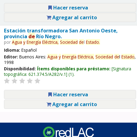
Hacer reserva
Agregar al carrito
Estación transformadora San Antonio Oeste,
provincia
de
Río Negro.
por
Agua
y
Energía
Eléctrica,
Sociedad
de
l
Estado
.
Idioma:
Español
Editor:
Buenos Aires:
Agua
y
Energía
Eléctrica,
Sociedad
de
l
Estado
,
1998
Disponibilidad:
Ítems disponibles para préstamo:
Signatura
topográfica:
621.374.5/A282/v.1
(1).
Hacer reserva
Agregar al carrito