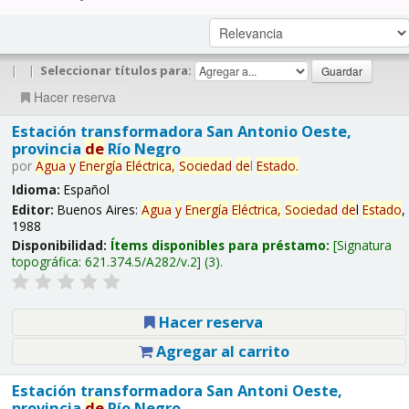
|
|
Seleccionar títulos para:
Hacer reserva
Estación transformadora San Antonio Oeste,
provincia
de
Río Negro
por
Agua
y
Energía
Eléctrica,
Sociedad
de
l
Estado
.
Idioma:
Español
Editor:
Buenos Aires:
Agua
y
Energía
Eléctrica,
Sociedad
de
l
Estado
,
1988
Disponibilidad:
Ítems disponibles para préstamo:
Signatura
topográfica:
621.374.5/A282/v.2
(3).
Hacer reserva
Agregar al carrito
Estación transformadora San Antoni Oeste,
provincia
de
Río Negro