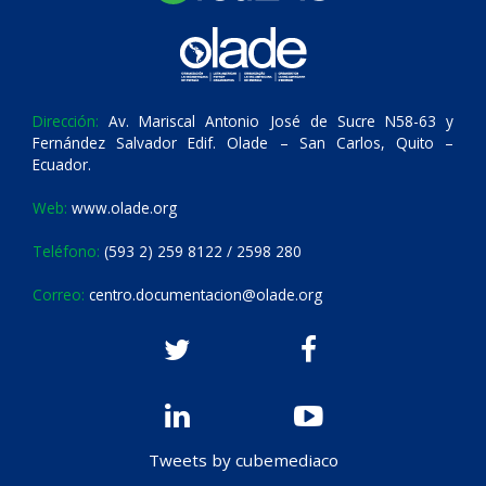
Dirección:
Av. Mariscal Antonio José de Sucre N58-63 y
Fernández Salvador Edif. Olade – San Carlos, Quito –
Ecuador.
Web:
www.olade.org
Teléfono:
(593 2) 259 8122 / 2598 280
Correo:
centro.documentacion@olade.org
Tweets by cubemediaco