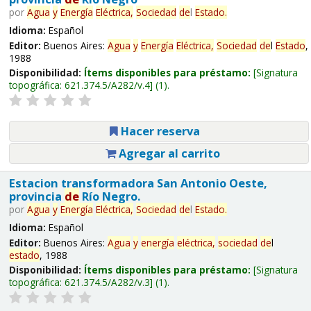
por
Agua
y
Energía
Eléctrica,
Sociedad
de
l
Estado
.
Idioma:
Español
Editor:
Buenos Aires:
Agua
y
Energía
Eléctrica,
Sociedad
de
l
Estado
,
1988
Disponibilidad:
Ítems disponibles para préstamo:
Signatura
topográfica:
621.374.5/A282/v.4
(1).
Hacer reserva
Agregar al carrito
Estacion transformadora San Antonio Oeste,
provincia
de
Río Negro.
por
Agua
y
Energía
Eléctrica,
Sociedad
de
l
Estado
.
Idioma:
Español
Editor:
Buenos Aires:
Agua
y
energía
eléctrica,
sociedad
de
l
estado
, 1988
Disponibilidad:
Ítems disponibles para préstamo:
Signatura
topográfica:
621.374.5/A282/v.3
(1).