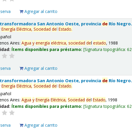
eserva
Agregar al carrito
 transformadora San Antonio Oeste, provincia
de
Río Negro
y
Energía
Eléctrica,
Sociedad
de
l
Estado
.
spañol
enos Aires:
Agua
y
energía
eléctrica,
sociedad
de
l
estado
, 1988
lidad:
Ítems disponibles para préstamo:
Signatura topográfica:
62
eserva
Agregar al carrito
 transformadora San Antonio Oeste, provincia
de
Río Negro
y
Energía
Eléctrica,
Sociedad
de
l
Estado
.
spañol
enos Aires:
Agua
y
Energía
Eléctrica,
Sociedad
de
l
Estado
, 1998
lidad:
Ítems disponibles para préstamo:
Signatura topográfica:
62
eserva
Agregar al carrito