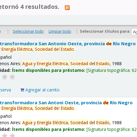
tornó 4 resultados.
|
Seleccionar todo
Limpiar todo
|
Seleccionar títulos para:
o
 transformadora San Antonio Oeste, provincia
de
Río Negro
y
Energía
Eléctrica,
Sociedad
de
l
Estado
.
spañol
enos Aires:
Agua
y
Energía
Eléctrica,
Sociedad
de
l
Estado
, 1988
lidad:
Ítems disponibles para préstamo:
Signatura topográfica:
62
eserva
Agregar al carrito
 transformadora San Antoni Oeste, provincia
de
Río Negro
y
Energía
Eléctrica,
Sociedad
de
l
Estado
.
spañol
enos Aires:
Agua
y
Energía
Eléctrica,
Sociedad
de
l
Estado
, 1988
lidad:
Ítems disponibles para préstamo:
Signatura topográfica:
62