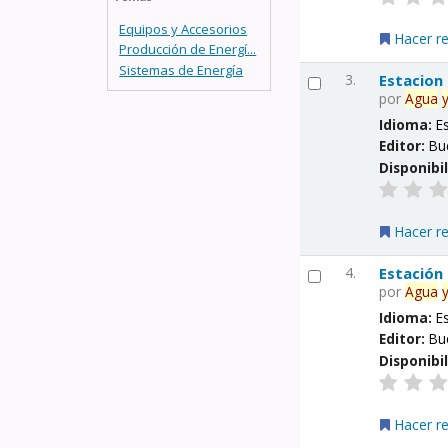
Equipos y Accesorios
Hacer r
Producción de Energí...
Sistemas de Energía
3.
Estacion
por
Agua
Idioma:
E
Editor:
Bu
Disponibi
Hacer r
4.
Estación
por
Agua
Idioma:
E
Editor:
Bu
Disponibi
Hacer r