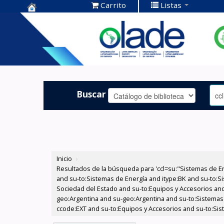
Carrito
Listas
Centro de
Documentación
OLADE -
Buscar
Inicio
›
Resultados de la búsqueda para 'ccl=su:"Sistemas de E
and su-to:Sistemas de Energía and itype:BK and su-to:Si
Sociedad del Estado and su-to:Equipos y Accesorios and
geo:Argentina and su-geo:Argentina and su-to:Sistemas d
ccode:EXT and su-to:Equipos y Accesorios and su-to:Sis