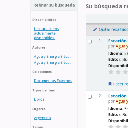
Refinar su búsqueda
Su búsqueda re
Disponibilidad
Limitar a ítems
Quitar resaltad
actualmente
disponibles.
1.
Estación
por
Agua
Autores
Idioma:
E
Agua y Energía Eléct...
Editor:
Bu
Agua y Energía Eléct...
Disponibi
Colecciones
Documentos Externos
Hacer r
Tipos de ítem
2.
Estación
Libros
por
Agua
Idioma:
E
Lugares
Editor:
Bu
Argentina
Disponibi
Temas